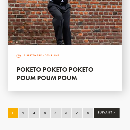
2 SEPTEMBRE
- DÈS 7 ANS
POKETO POKETO POKETO
POUM POUM POUM
›
1
2
3
4
5
6
7
8
SUIVANT