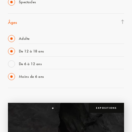
Spectacles
Âges
Adulte
De 12 à 18 ans
De 6 à 12 ans
Moins de 6 ans
EXPOSITIONS