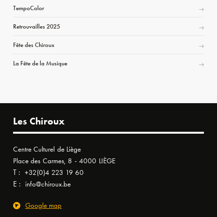
TempoColor
Retrouvailles 2025
Fête des Chiroux
La Fête de la Musique
Les Chiroux
Centre Culturel de Liège
Place des Carmes, 8 - 4000 LIÈGE
T :
+32(0)4 223 19 60
E :
info@chiroux.be
Google map