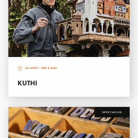
26 AOÛT
- DÈS 3 ANS
KUTHI
SPECTACLES