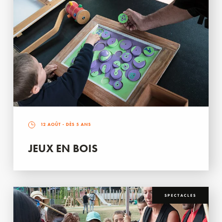
12 AOÛT
- DÈS 5 ANS
JEUX EN BOIS
SPECTACLES