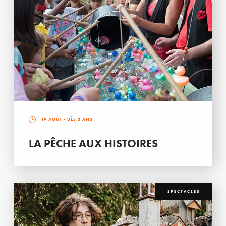
19 AOÛT
- DÈS 3 ANS
LA PÊCHE AUX HISTOIRES
SPECTACLES