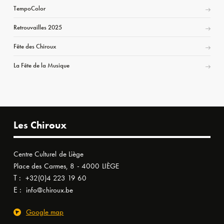
TempoColor
Retrouvailles 2025
Fête des Chiroux
La Fête de la Musique
Les Chiroux
Centre Culturel de Liège
Place des Carmes, 8 - 4000 LIÈGE
T :
+32(0)4 223 19 60
E :
info@chiroux.be
Google map