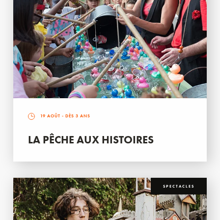
19 AOÛT
- DÈS 3 ANS
LA PÊCHE AUX HISTOIRES
SPECTACLES