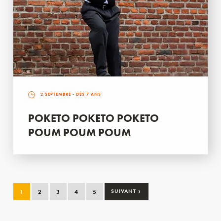
2 SEPTEMBRE
- DÈS 7 ANS
POKETO POKETO POKETO
POUM POUM POUM
›
1
2
3
4
5
SUIVANT