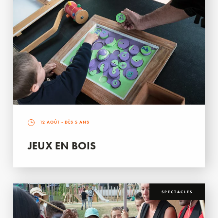
12 AOÛT
- DÈS 5 ANS
JEUX EN BOIS
SPECTACLES