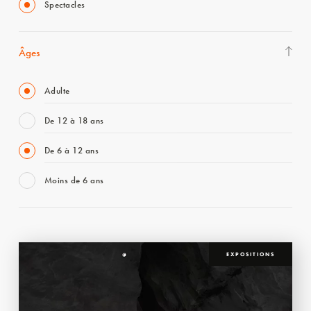
Spectacles
Âges
Adulte
De 12 à 18 ans
De 6 à 12 ans
Moins de 6 ans
EXPOSITIONS