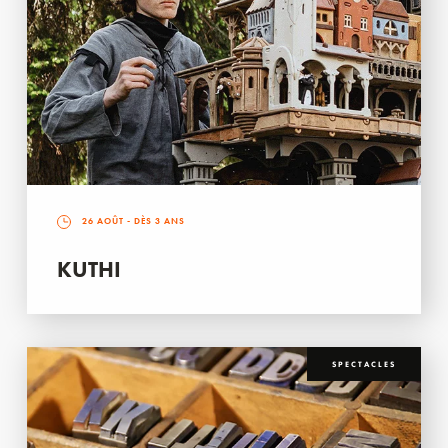
26 AOÛT
- DÈS 3 ANS
KUTHI
SPECTACLES