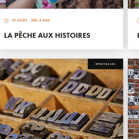
19 AOÛT
- DÈS 3 ANS
LA PÊCHE AUX HISTOIRES
SPECTACLES