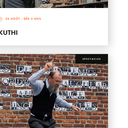
26 AOÛT
- DÈS 3 ANS
KUTHI
SPECTACLES