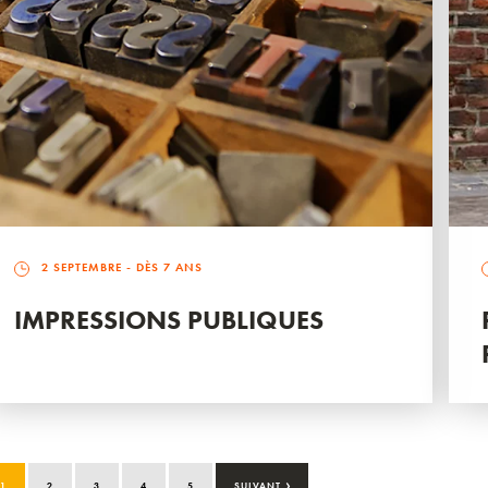
2 SEPTEMBRE
- DÈS 7 ANS
IMPRESSIONS PUBLIQUES
›
1
2
3
4
5
SUIVANT