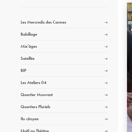
Les Mercredis des Carmes
Babillage
Mix’âges
Satellite
BIP
Les Ateliers 04
Quartier Mouvant
Quartiers Pluriels
Ilo citoyen
Noël au Théâtre