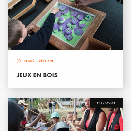
12 AOÛT
- DÈS 5 ANS
JEUX EN BOIS
SPECTACLES