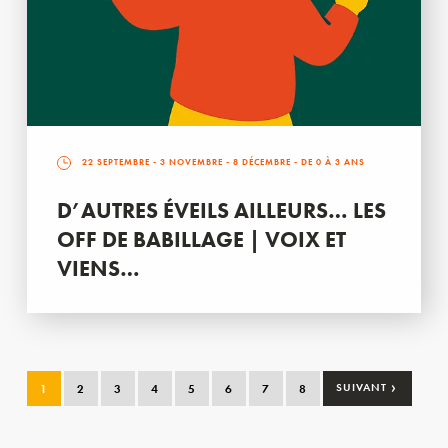
22 SEPTEMBRE
-
3 NOVEMBRE
-
8 DÉCEMBRE
- DE 0 À 3 ANS
D’AUTRES ÉVEILS AILLEURS… LES
OFF DE BABILLAGE | VOIX ET
VIENS…
›
1
2
3
4
5
6
7
8
SUIVANT