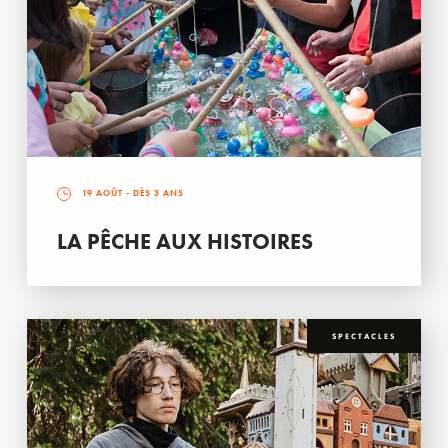
19 AOÛT
- DÈS 3 ANS
LA PÊCHE AUX HISTOIRES
SPECTACLES