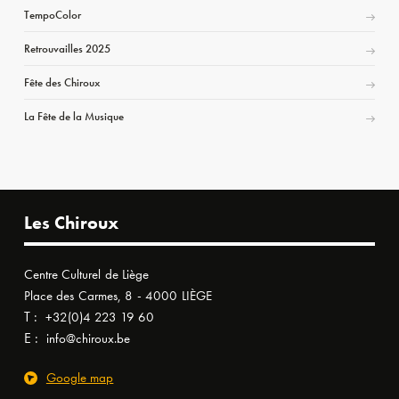
TempoColor
Retrouvailles 2025
Fête des Chiroux
La Fête de la Musique
Les Chiroux
Centre Culturel de Liège
Place des Carmes, 8 - 4000 LIÈGE
T :
+32(0)4 223 19 60
E :
info@chiroux.be
Google map