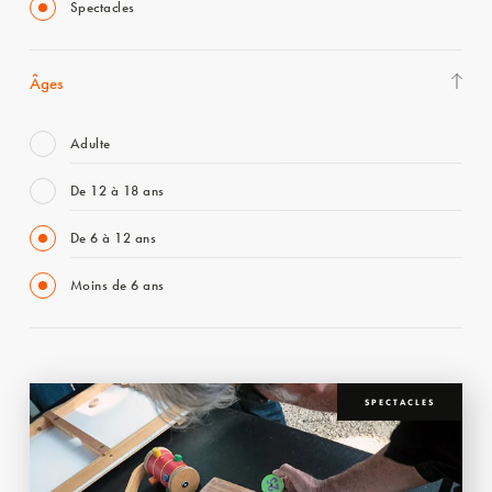
Spectacles
Âges
Adulte
De 12 à 18 ans
De 6 à 12 ans
Moins de 6 ans
SPECTACLES