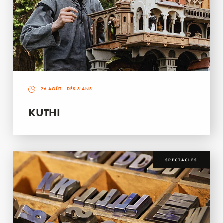
26 AOÛT
- DÈS 3 ANS
KUTHI
SPECTACLES