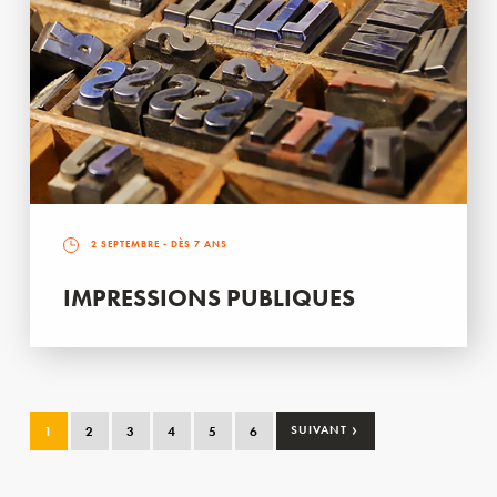
2 SEPTEMBRE
- DÈS 7 ANS
IMPRESSIONS PUBLIQUES
›
1
2
3
4
5
6
SUIVANT