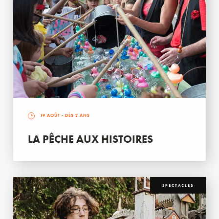
19 AOÛT
- DÈS 3 ANS
LA PÊCHE AUX HISTOIRES
SPECTACLES