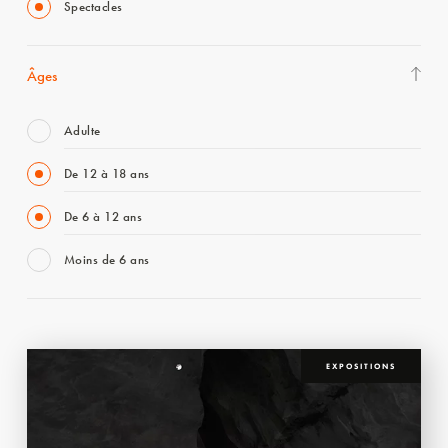
Spectacles
Âges
Adulte
De 12 à 18 ans
De 6 à 12 ans
Moins de 6 ans
EXPOSITIONS