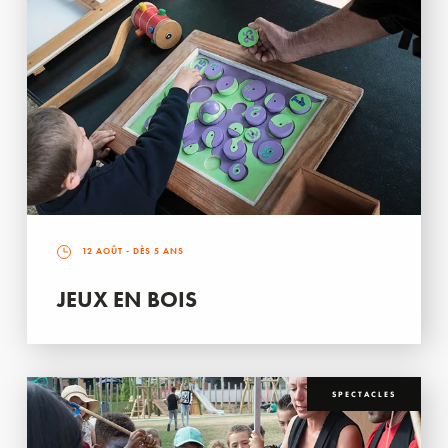
12 AOÛT
- DÈS 5 ANS
JEUX EN BOIS
SPECTACLES