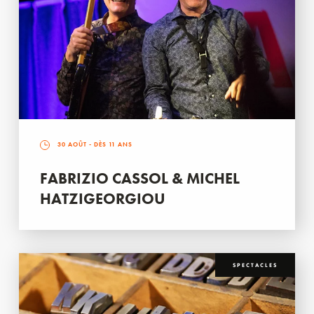
30 AOÛT
- DÈS 11 ANS
FABRIZIO CASSOL & MICHEL
HATZIGEORGIOU
SPECTACLES