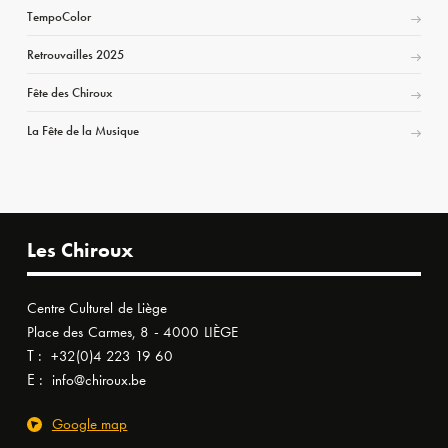
TempoColor
Retrouvailles 2025
Fête des Chiroux
La Fête de la Musique
Les Chiroux
Centre Culturel de Liège
Place des Carmes, 8 - 4000 LIÈGE
T :
+32(0)4 223 19 60
E :
info@chiroux.be
Google map