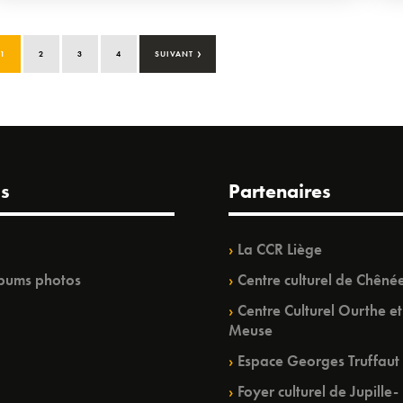
›
1
2
3
4
SUIVANT
s
Partenaires
La CCR Liège
bums photos
Centre culturel de Chêné
Centre Culturel Ourthe et
Meuse
Espace Georges Truffaut
Foyer culturel de Jupille-