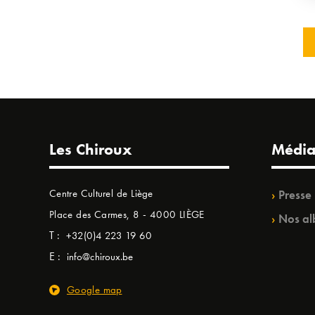
Les Chiroux
Média
Centre Culturel de Liège
Presse
Place des Carmes, 8 - 4000 LIÈGE
Nos al
T :
+32(0)4 223 19 60
E :
info@chiroux.be
Google map