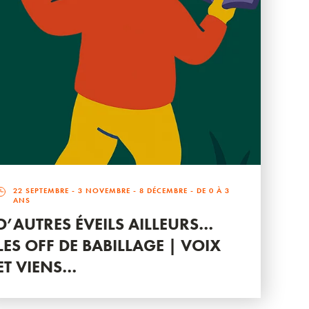
22 SEPTEMBRE
-
3 NOVEMBRE
-
8 DÉCEMBRE
- DE 0 À 3
ANS
D’AUTRES ÉVEILS AILLEURS…
LES OFF DE BABILLAGE | VOIX
ET VIENS…