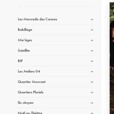
Les Mercredis des Carmes
Babillage
Mix’âges
Satellite
BIP
Les Ateliers 04
Quartier Mouvant
Quartiers Pluriels
Ilo citoyen
Noël au Théâtre