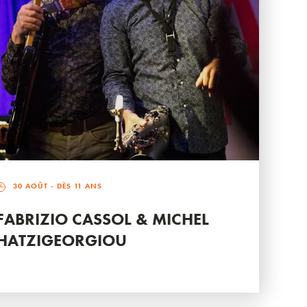
30 AOÛT
- DÈS 11 ANS
FABRIZIO CASSOL & MICHEL
HATZIGEORGIOU