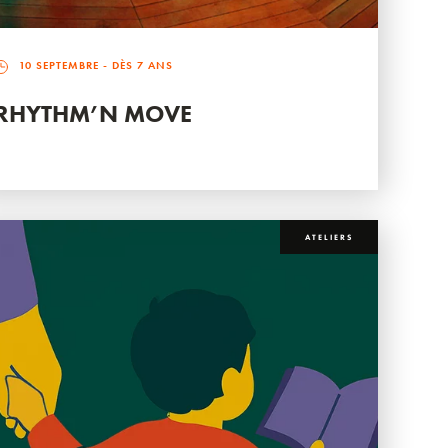
10 SEPTEMBRE
- DÈS 7 ANS
RHYTHM’N MOVE
ATELIERS