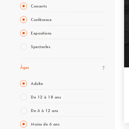
Concerts
Conférence
Expositions
Spectacles
Âges
Adulte
De 12 à 18 ans
De 6 à 12 ans
Moins de 6 ans