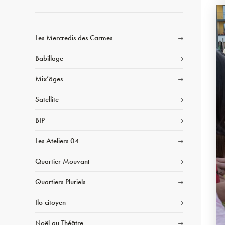
Les Mercredis des Carmes
Babillage
Mix’âges
Satellite
BIP
Les Ateliers 04
Quartier Mouvant
Quartiers Pluriels
Ilo citoyen
Noël au Théâtre