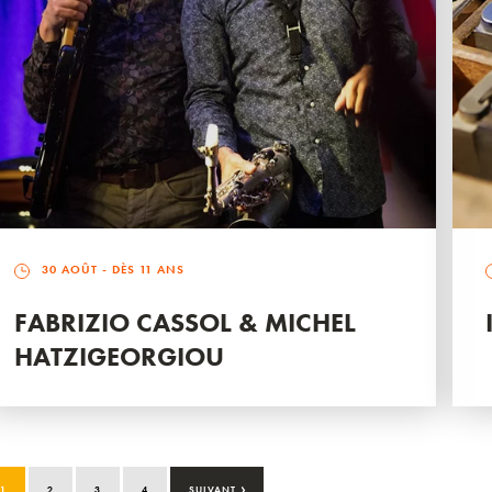
30 AOÛT
- DÈS 11 ANS
FABRIZIO CASSOL & MICHEL
HATZIGEORGIOU
›
1
2
3
4
SUIVANT