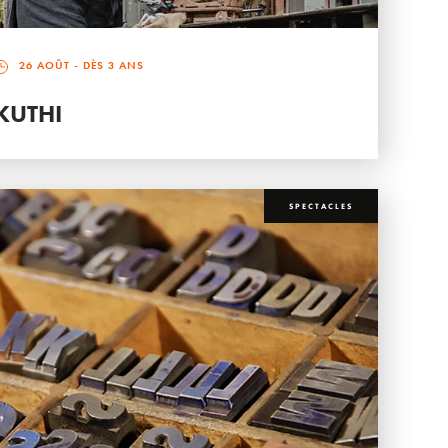
26 AOÛT
- DÈS 3 ANS
KUTHI
SPECTACLES