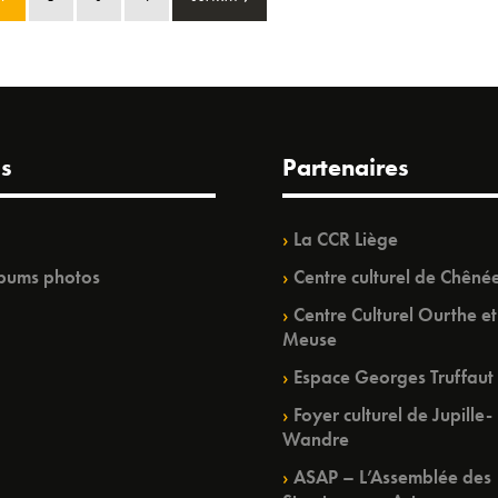
s
Partenaires
La CCR Liège
bums photos
Centre culturel de Chêné
Centre Culturel Ourthe et
Meuse
Espace Georges Truffaut
Foyer culturel de Jupille-
Wandre
ASAP – L’Assemblée des