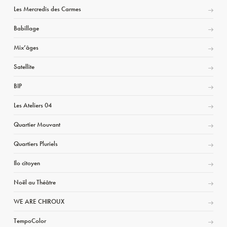
Les Mercredis des Carmes
Babillage
Mix’âges
Satellite
BIP
Les Ateliers 04
Quartier Mouvant
Quartiers Pluriels
Ilo citoyen
Noël au Théâtre
WE ARE CHIROUX
TempoColor