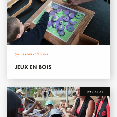
12 AOÛT
- DÈS 5 ANS
JEUX EN BOIS
SPECTACLES