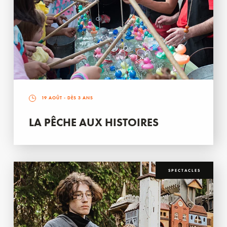
19 AOÛT
- DÈS 3 ANS
LA PÊCHE AUX HISTOIRES
SPECTACLES