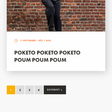
2 SEPTEMBRE
- DÈS 7 ANS
POKETO POKETO POKETO
POUM POUM POUM
›
1
2
3
4
SUIVANT