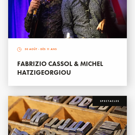
30 AOÛT
- DÈS 11 ANS
FABRIZIO CASSOL & MICHEL
HATZIGEORGIOU
SPECTACLES