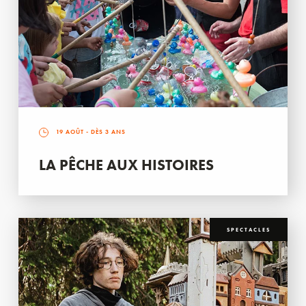
19 AOÛT
- DÈS 3 ANS
LA PÊCHE AUX HISTOIRES
SPECTACLES