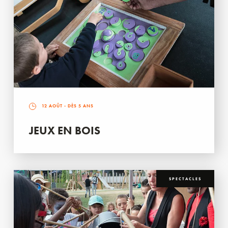
12 AOÛT
- DÈS 5 ANS
JEUX EN BOIS
SPECTACLES