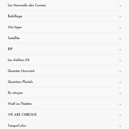
Les Mercredis des Carmes
Babillage
Mix’âges
Satellite
BIP
Les Ateliers 04
Quartier Mouvant
Quartiers Pluriels
Ilo citoyen
Noël au Théâtre
WE ARE CHIROUX
TempoColor