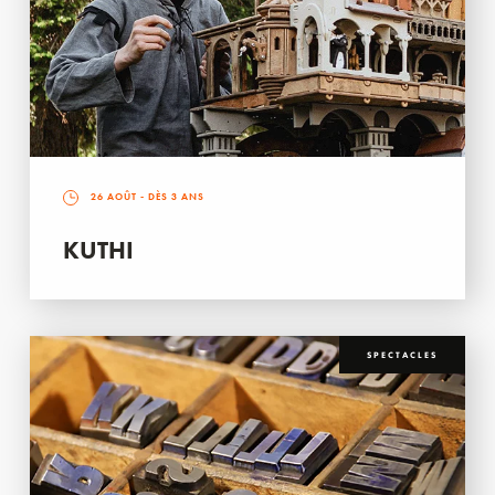
26 AOÛT
- DÈS 3 ANS
KUTHI
SPECTACLES