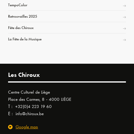
TempoColor
Retrouvailles 2025
Fête des Chiroux
La Fête de la Musique
Les Chiroux
Centre Culturel de Liège
Place des Carmes, 8 - 4000 LIÈGE
T :
+32(0)4 223 19 60
E :
info@chiroux.be
Google map