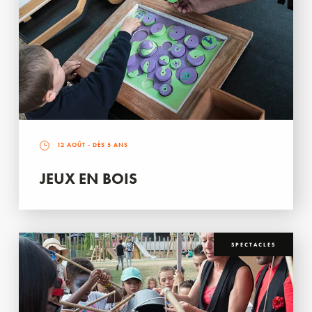
12 AOÛT
- DÈS 5 ANS
JEUX EN BOIS
SPECTACLES