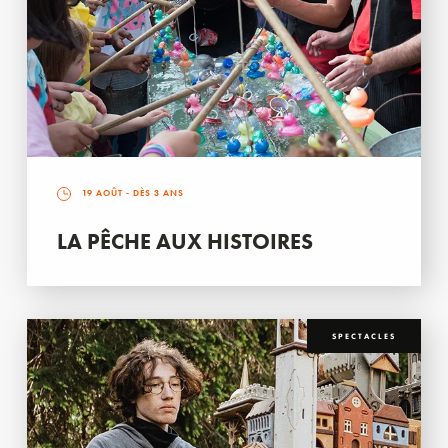
19 AOÛT
- DÈS 3 ANS
LA PÊCHE AUX HISTOIRES
SPECTACLES