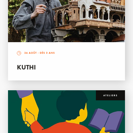
26 AOÛT
- DÈS 3 ANS
KUTHI
ATELIERS