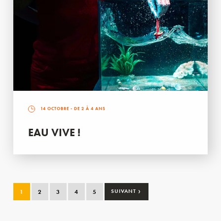
14 OCTOBRE
- DE 2 À 4 ANS
EAU VIVE !
›
1
2
3
4
5
SUIVANT