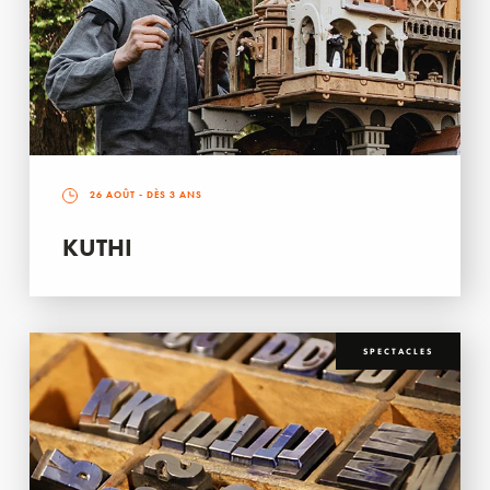
26 AOÛT
- DÈS 3 ANS
KUTHI
SPECTACLES