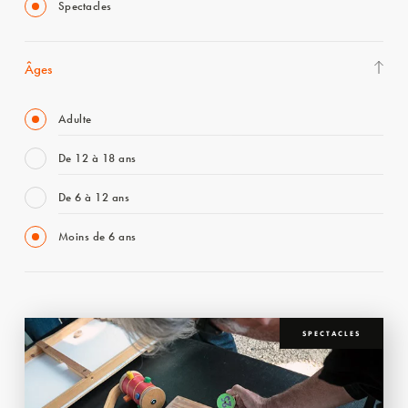
Spectacles
Âges
Adulte
De 12 à 18 ans
De 6 à 12 ans
Moins de 6 ans
SPECTACLES