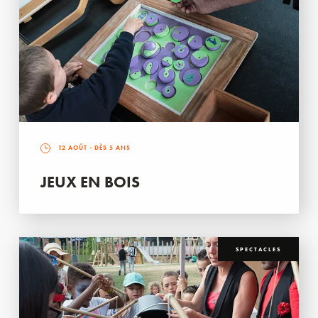
12 AOÛT
- DÈS 5 ANS
JEUX EN BOIS
SPECTACLES