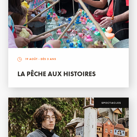
19 AOÛT
- DÈS 3 ANS
LA PÊCHE AUX HISTOIRES
SPECTACLES