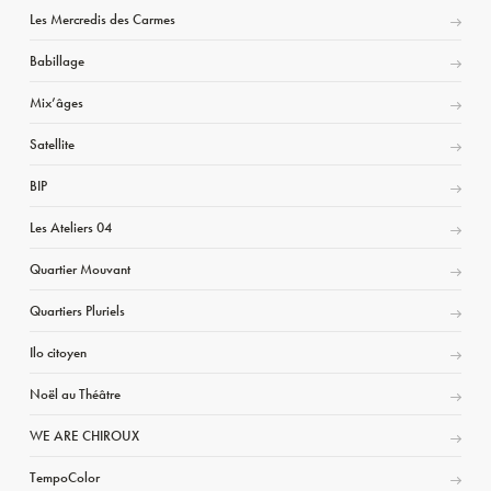
Les Mercredis des Carmes
Babillage
Mix’âges
Satellite
BIP
Les Ateliers 04
Quartier Mouvant
Quartiers Pluriels
Ilo citoyen
Noël au Théâtre
WE ARE CHIROUX
TempoColor