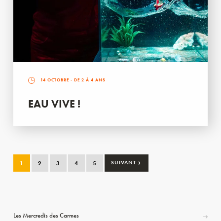
14 OCTOBRE
- DE 2 À 4 ANS
EAU VIVE !
›
1
2
3
4
5
SUIVANT
Les Mercredis des Carmes