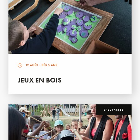
12 AOÛT
- DÈS 5 ANS
JEUX EN BOIS
SPECTACLES