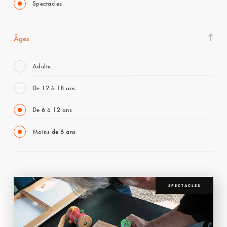
Spectacles
Âges
Adulte
De 12 à 18 ans
De 6 à 12 ans
Moins de 6 ans
SPECTACLES