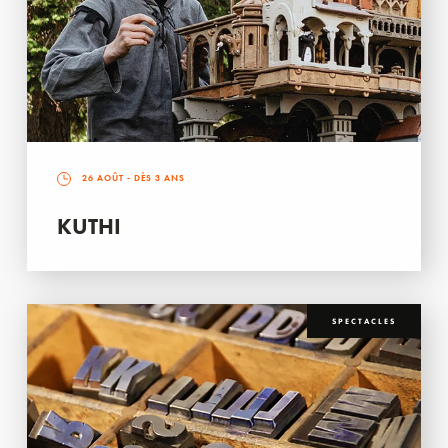
26 AOÛT
- DÈS 3 ANS
KUTHI
SPECTACLES