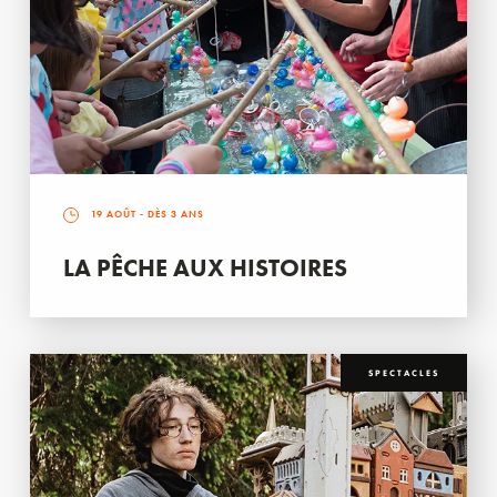
19 AOÛT
- DÈS 3 ANS
LA PÊCHE AUX HISTOIRES
SPECTACLES