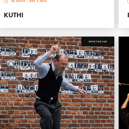
26 AOÛT
- DÈS 3 ANS
KUTHI
SPECTACLES