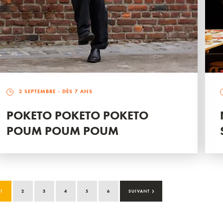
2 SEPTEMBRE
- DÈS 7 ANS
POKETO POKETO POKETO
POUM POUM POUM
›
1
2
3
4
5
6
SUIVANT