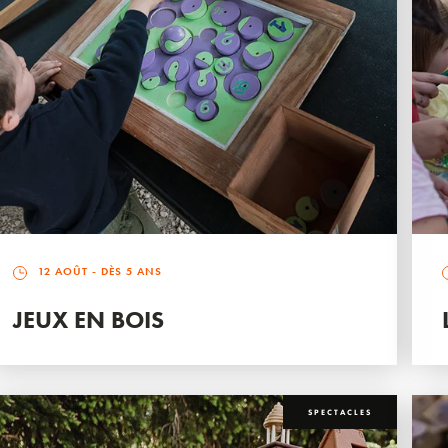
12 AOÛT
- DÈS 5 ANS
JEUX EN BOIS
SPECTACLES