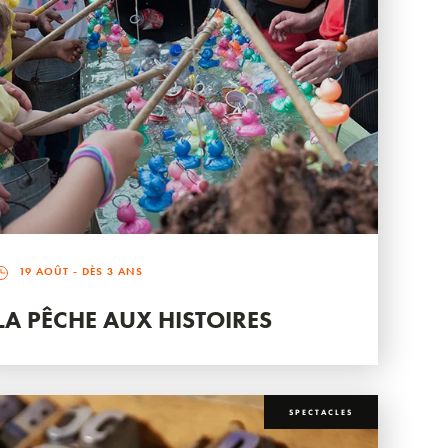
19 AOÛT
- DÈS 3 ANS
LA PÊCHE AUX HISTOIRES
SPECTACLES