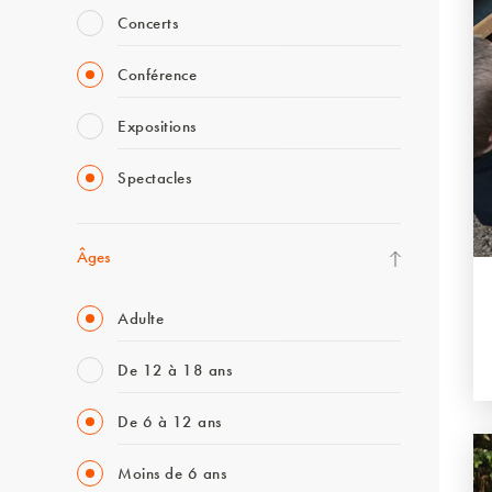
Concerts
Conférence
Expositions
Spectacles
Âges
Adulte
De 12 à 18 ans
De 6 à 12 ans
Moins de 6 ans