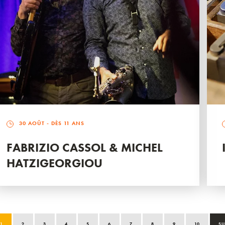
30 AOÛT
- DÈS 11 ANS
FABRIZIO CASSOL & MICHEL
HATZIGEORGIOU
1
2
3
4
5
6
7
8
9
10
SU