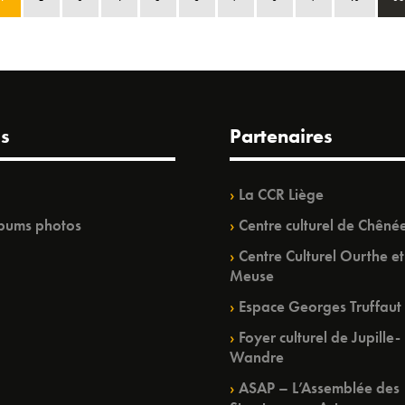
s
Partenaires
La CCR Liège
bums photos
Centre culturel de Chêné
Centre Culturel Ourthe et
Meuse
Espace Georges Truffaut
Foyer culturel de Jupille-
Wandre
ASAP – L’Assemblée des