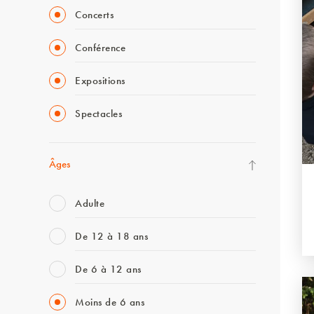
Concerts
Conférence
Expositions
Spectacles
Âges
Adulte
De 12 à 18 ans
De 6 à 12 ans
Moins de 6 ans