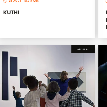
26 AOÛT
- DÈS 3 ANS
KUTHI
ATELIERS