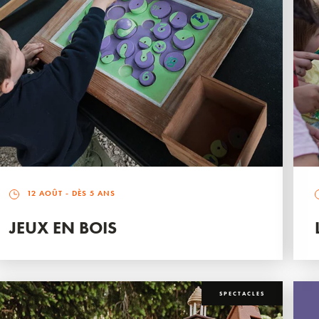
12 AOÛT
- DÈS 5 ANS
JEUX EN BOIS
SPECTACLES