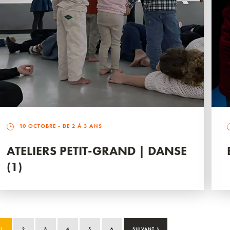
10 OCTOBRE
- DE 2 À 3 ANS
ATELIERS PETIT-GRAND | DANSE
(1)
›
1
2
3
4
5
6
SUIVANT