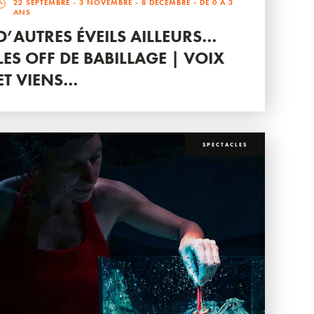
22 SEPTEMBRE
-
3 NOVEMBRE
-
8 DÉCEMBRE
- DE 0 À 3
ANS
D’AUTRES ÉVEILS AILLEURS…
LES OFF DE BABILLAGE | VOIX
ET VIENS…
SPECTACLES