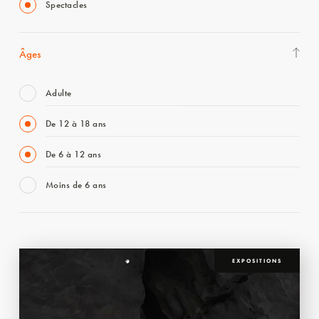
Spectacles
Âges
Adulte
De 12 à 18 ans
De 6 à 12 ans
Moins de 6 ans
EXPOSITIONS