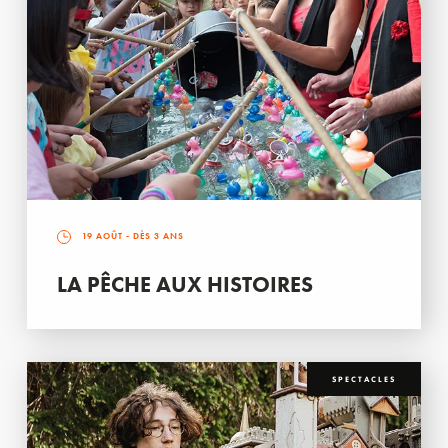
19 AOÛT
- DÈS 3 ANS
LA PÊCHE AUX HISTOIRES
SPECTACLES