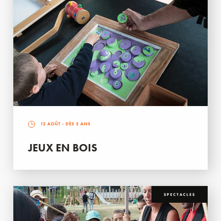
12 AOÛT
- DÈS 5 ANS
JEUX EN BOIS
SPECTACLES