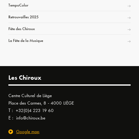
TempoColor
Retrouvailles 2025
Fête des Chiroux
La Fête de la Musique
Les Chiroux
Centre Culturel de Liège
Place des Carmes, 8 - 4000 LIÈGE
T :
+32(0)4 223 19 60
E :
info@chiroux.be
Google map