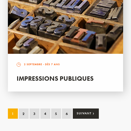
2 SEPTEMBRE
- DÈS 7 ANS
IMPRESSIONS PUBLIQUES
›
1
2
3
4
5
6
SUIVANT