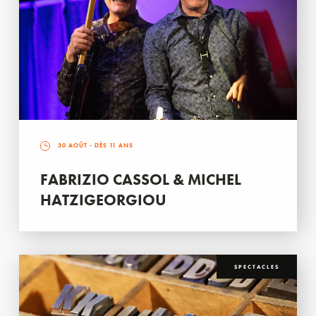
30 AOÛT
- DÈS 11 ANS
FABRIZIO CASSOL & MICHEL
HATZIGEORGIOU
SPECTACLES