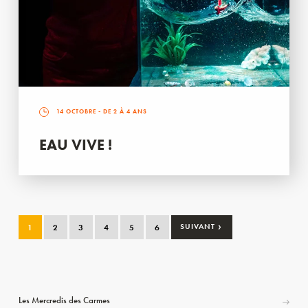
14 OCTOBRE
- DE 2 À 4 ANS
EAU VIVE !
›
1
2
3
4
5
6
SUIVANT
Les Mercredis des Carmes