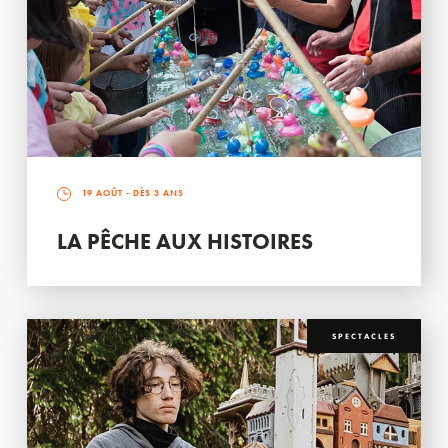
19 AOÛT
- DÈS 3 ANS
LA PÊCHE AUX HISTOIRES
SPECTACLES