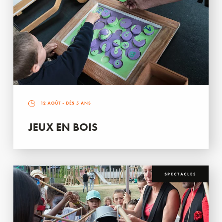
12 AOÛT
- DÈS 5 ANS
JEUX EN BOIS
SPECTACLES