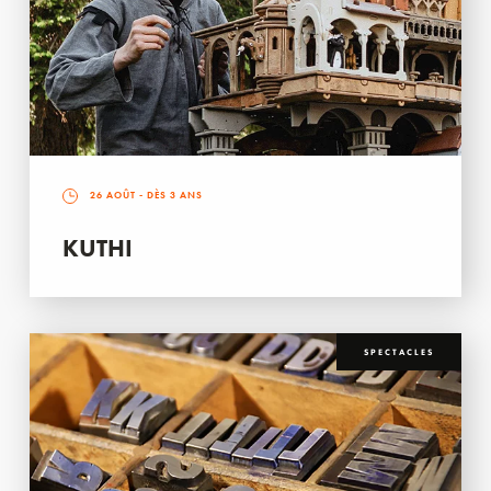
26 AOÛT
- DÈS 3 ANS
KUTHI
SPECTACLES