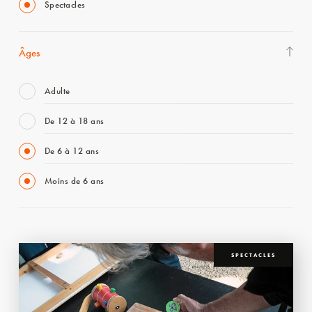
Spectacles
Âges
Adulte
De 12 à 18 ans
De 6 à 12 ans
Moins de 6 ans
SPECTACLES