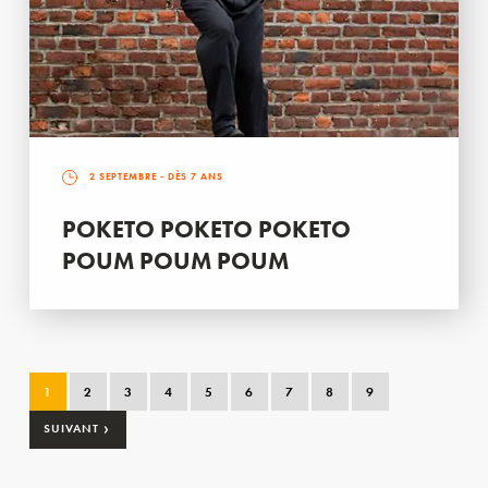
2 SEPTEMBRE
- DÈS 7 ANS
POKETO POKETO POKETO
POUM POUM POUM
1
2
3
4
5
6
7
8
9
›
SUIVANT