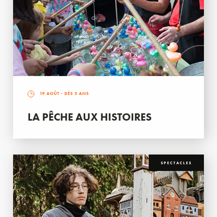
19 AOÛT
- DÈS 3 ANS
LA PÊCHE AUX HISTOIRES
SPECTACLES