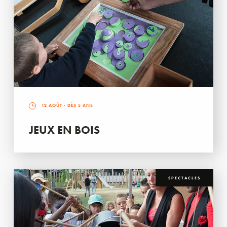
12 AOÛT
- DÈS 5 ANS
JEUX EN BOIS
SPECTACLES