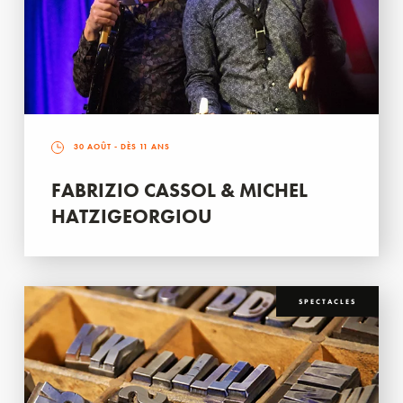
30 AOÛT
- DÈS 11 ANS
FABRIZIO CASSOL & MICHEL
HATZIGEORGIOU
SPECTACLES