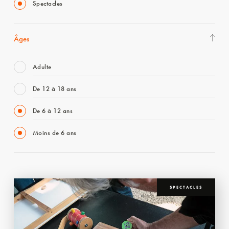
Spectacles
Âges
Adulte
De 12 à 18 ans
De 6 à 12 ans
Moins de 6 ans
SPECTACLES