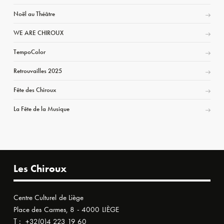
Noël au Théâtre
WE ARE CHIROUX
TempoColor
Retrouvailles 2025
Fête des Chiroux
La Fête de la Musique
Les Chiroux
Centre Culturel de Liège
Place des Carmes, 8 - 4000 LIÈGE
T :
+32(0)4 223 19 60