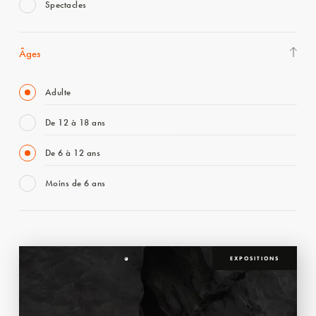
Spectacles
Âges
Adulte
De 12 à 18 ans
De 6 à 12 ans
Moins de 6 ans
EXPOSITIONS