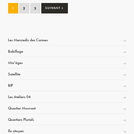
›
1
2
3
SUIVANT
Les Mercredis des Carmes
Babillage
Mix’âges
Satellite
BIP
Les Ateliers 04
Quartier Mouvant
Quartiers Pluriels
Ilo citoyen