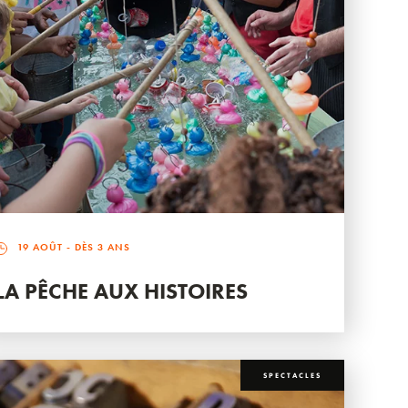
19 AOÛT
- DÈS 3 ANS
LA PÊCHE AUX HISTOIRES
SPECTACLES