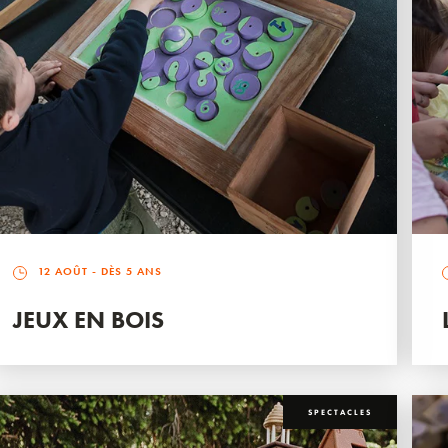
12 AOÛT
- DÈS 5 ANS
JEUX EN BOIS
SPECTACLES