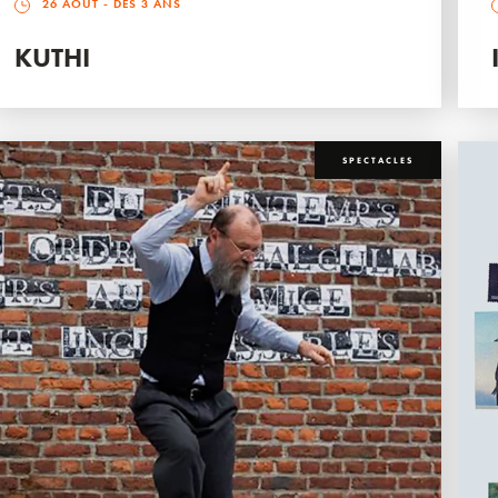
26 AOÛT
- DÈS 3 ANS
KUTHI
SPECTACLES