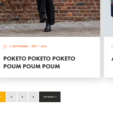
2 SEPTEMBRE
- DÈS 7 ANS
POKETO POKETO POKETO
POUM POUM POUM
›
1
2
3
4
SUIVANT