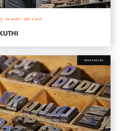
26 AOÛT
- DÈS 3 ANS
KUTHI
SPECTACLES