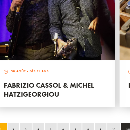
30 AOÛT
- DÈS 11 ANS
FABRIZIO CASSOL & MICHEL
HATZIGEORGIOU
1
2
3
4
5
6
7
8
9
10
SU