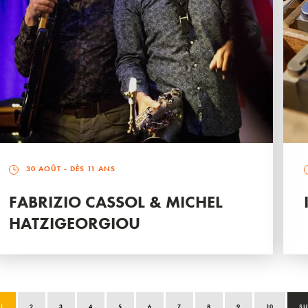
30 AOÛT
- DÈS 11 ANS
FABRIZIO CASSOL & MICHEL
HATZIGEORGIOU
1
2
3
4
5
6
7
8
9
10
SU