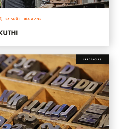
26 AOÛT
- DÈS 3 ANS
KUTHI
SPECTACLES