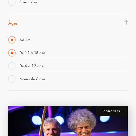
Spectacles
Âges
Adulte
De 12 à 18 ans
De 6 à 12 ans
Moins de 6 ans
CONCERTS