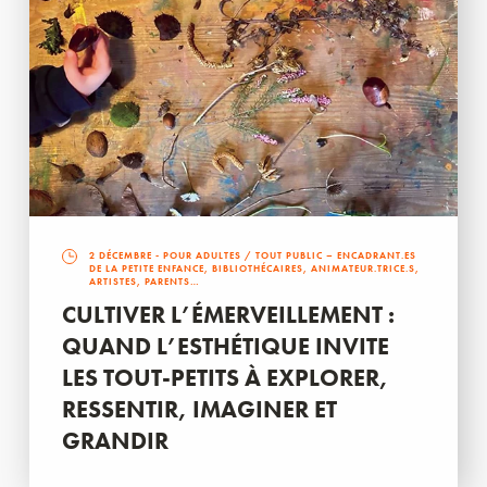
2 DÉCEMBRE
- POUR ADULTES / TOUT PUBLIC – ENCADRANT.ES
DE LA PETITE ENFANCE, BIBLIOTHÉCAIRES, ANIMATEUR.TRICE.S,
ARTISTES, PARENTS…
CULTIVER L’ÉMERVEILLEMENT :
QUAND L’ESTHÉTIQUE INVITE
LES TOUT-PETITS À EXPLORER,
RESSENTIR, IMAGINER ET
GRANDIR