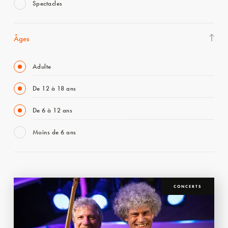
Spectacles
Âges
Adulte
De 12 à 18 ans
De 6 à 12 ans
Moins de 6 ans
CONCERTS