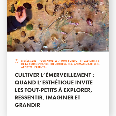
2 DÉCEMBRE
- POUR ADULTES / TOUT PUBLIC – ENCADRANT.ES
DE LA PETITE ENFANCE, BIBLIOTHÉCAIRES, ANIMATEUR.TRICE.S,
ARTISTES, PARENTS…
CULTIVER L’ÉMERVEILLEMENT :
QUAND L’ESTHÉTIQUE INVITE
LES TOUT-PETITS À EXPLORER,
RESSENTIR, IMAGINER ET
GRANDIR