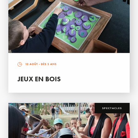
12 AOÛT
- DÈS 5 ANS
JEUX EN BOIS
SPECTACLES