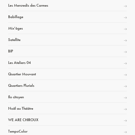
Les Mercredis des Carmes
Babillage
Mix’âges
Satellite
BIP
Les Ateliers 04
Quartier Mouvant
Quartiers Pluriels
Ilo citoyen
Noël au Théâtre
WE ARE CHIROUX
TempoColor