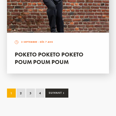
2 SEPTEMBRE
- DÈS 7 ANS
POKETO POKETO POKETO
POUM POUM POUM
›
1
2
3
4
SUIVANT