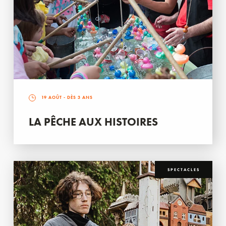
19 AOÛT
- DÈS 3 ANS
LA PÊCHE AUX HISTOIRES
SPECTACLES