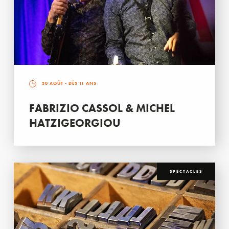
30 AOÛT
- DÈS 11 ANS
FABRIZIO CASSOL & MICHEL
HATZIGEORGIOU
SPECTACLES