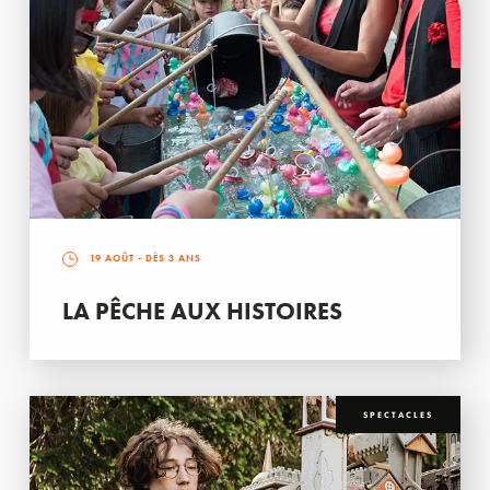
19 AOÛT
- DÈS 3 ANS
LA PÊCHE AUX HISTOIRES
SPECTACLES