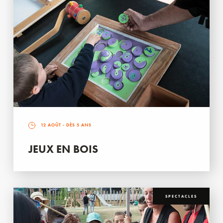
12 AOÛT
- DÈS 5 ANS
JEUX EN BOIS
SPECTACLES