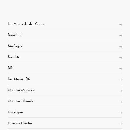
Les Mercredis des Carmes
Babillage
Mix’âges
Satellite
BIP
Les Ateliers 04
Quartier Mouvant
Quartiers Pluriels
Ilo citoyen
Noël au Théâtre