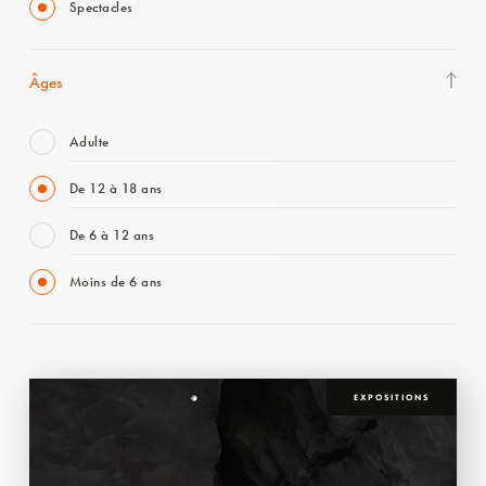
Spectacles
Âges
Adulte
De 12 à 18 ans
De 6 à 12 ans
Moins de 6 ans
EXPOSITIONS