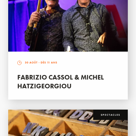
30 AOÛT
- DÈS 11 ANS
FABRIZIO CASSOL & MICHEL
HATZIGEORGIOU
SPECTACLES