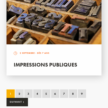
2 SEPTEMBRE
- DÈS 7 ANS
IMPRESSIONS PUBLIQUES
1
2
3
4
5
6
7
8
9
›
SUIVANT