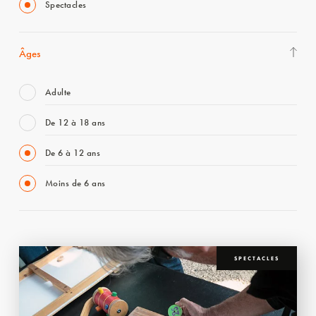
Spectacles
Âges
Adulte
De 12 à 18 ans
De 6 à 12 ans
Moins de 6 ans
SPECTACLES