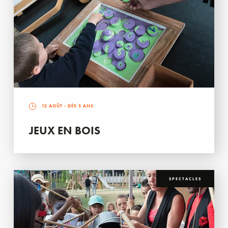
12 AOÛT
- DÈS 5 ANS
JEUX EN BOIS
SPECTACLES