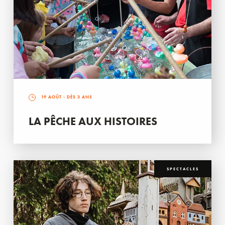
19 AOÛT
- DÈS 3 ANS
LA PÊCHE AUX HISTOIRES
SPECTACLES