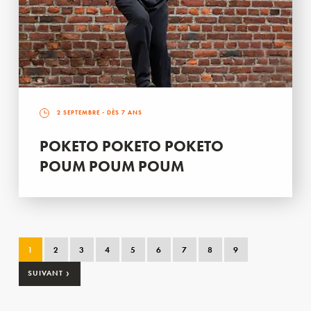
2 SEPTEMBRE
- DÈS 7 ANS
POKETO POKETO POKETO
POUM POUM POUM
1
2
3
4
5
6
7
8
9
›
SUIVANT