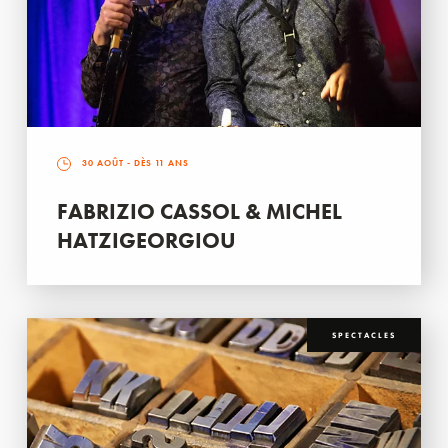
30 AOÛT
- DÈS 11 ANS
FABRIZIO CASSOL & MICHEL
HATZIGEORGIOU
SPECTACLES