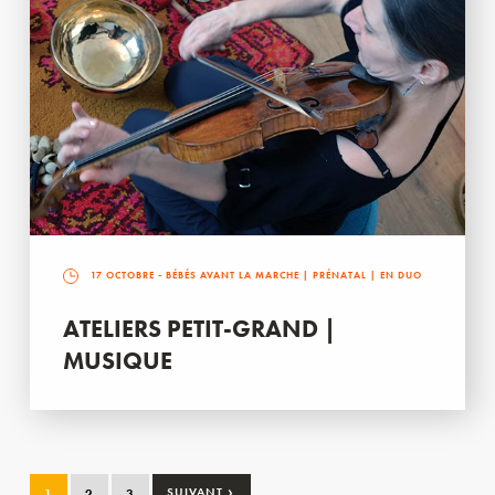
17 OCTOBRE
- BÉBÉS AVANT LA MARCHE | PRÉNATAL | EN DUO
ATELIERS PETIT-GRAND |
MUSIQUE
›
1
2
3
SUIVANT