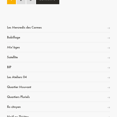
Les Mercredis des Carmes
Babillage
Mix’âges
Satellite
BIP
Les Ateliers 04
Quartier Mouvant
Quartiers Pluriels
Ilo citoyen
Noël au Théâtre