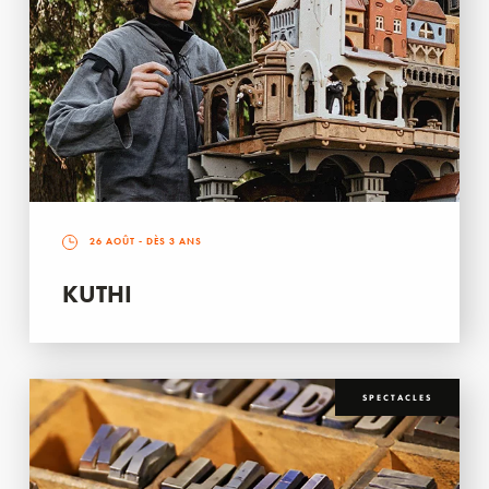
26 AOÛT
- DÈS 3 ANS
KUTHI
SPECTACLES