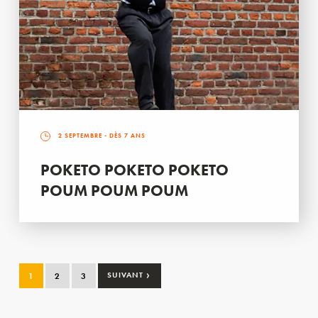
2 SEPTEMBRE
- DÈS 7 ANS
POKETO POKETO POKETO
POUM POUM POUM
›
1
2
3
SUIVANT