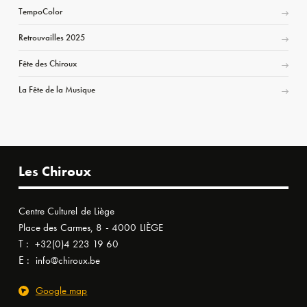
TempoColor
Retrouvailles 2025
Fête des Chiroux
La Fête de la Musique
Les Chiroux
Centre Culturel de Liège
Place des Carmes, 8 - 4000 LIÈGE
T :
+32(0)4 223 19 60
E :
info@chiroux.be
Google map