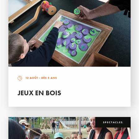
12 AOÛT
- DÈS 5 ANS
JEUX EN BOIS
SPECTACLES