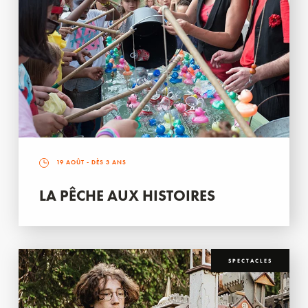
19 AOÛT
- DÈS 3 ANS
LA PÊCHE AUX HISTOIRES
SPECTACLES