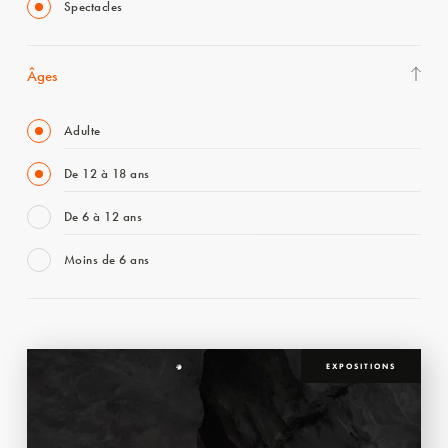
Spectacles
Âges
Adulte
De 12 à 18 ans
De 6 à 12 ans
Moins de 6 ans
EXPOSITIONS