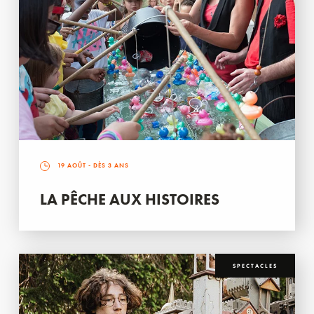
19 AOÛT
- DÈS 3 ANS
LA PÊCHE AUX HISTOIRES
SPECTACLES