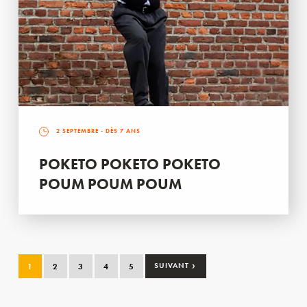
2 SEPTEMBRE
- DÈS 7 ANS
POKETO POKETO POKETO
POUM POUM POUM
›
1
2
3
4
5
SUIVANT