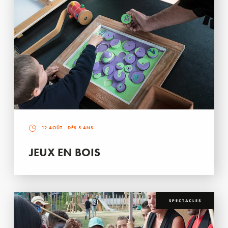
12 AOÛT
- DÈS 5 ANS
JEUX EN BOIS
SPECTACLES