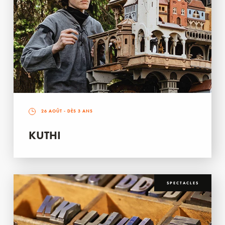
26 AOÛT
- DÈS 3 ANS
KUTHI
SPECTACLES