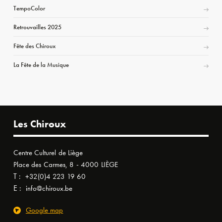
TempoColor
Retrouvailles 2025
Fête des Chiroux
La Fête de la Musique
Les Chiroux
Centre Culturel de Liège
Place des Carmes, 8 - 4000 LIÈGE
T :
+32(0)4 223 19 60
E :
info@chiroux.be
Google map