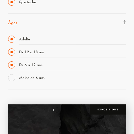
Spectacles
Âges
Adulte
De 12 à 18 ans
De 6 à 12 ans
Moins de 6 ans
EXPOSITIONS