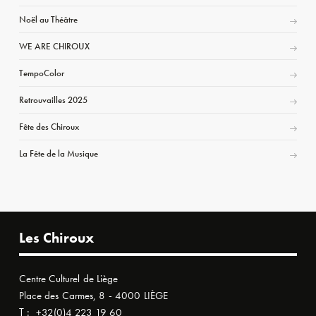
Noël au Théâtre
WE ARE CHIROUX
TempoColor
Retrouvailles 2025
Fête des Chiroux
La Fête de la Musique
Les Chiroux
Centre Culturel de Liège
Place des Carmes, 8 - 4000 LIÈGE
T :
+32(0)4 223 19 60