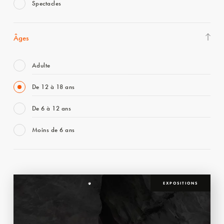
Spectacles
Âges
Adulte
De 12 à 18 ans
De 6 à 12 ans
Moins de 6 ans
EXPOSITIONS