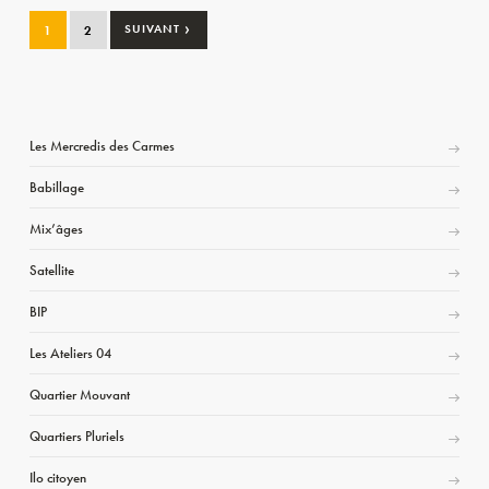
›
1
2
SUIVANT
Les Mercredis des Carmes
Babillage
Mix’âges
Satellite
BIP
Les Ateliers 04
Quartier Mouvant
Quartiers Pluriels
Ilo citoyen