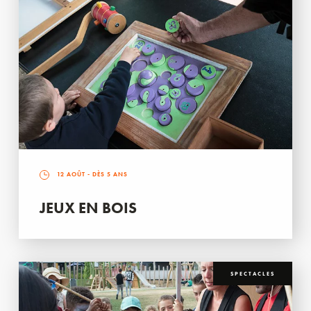
12 AOÛT
- DÈS 5 ANS
JEUX EN BOIS
SPECTACLES