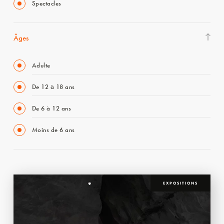
Spectacles
Âges
Adulte
De 12 à 18 ans
De 6 à 12 ans
Moins de 6 ans
EXPOSITIONS