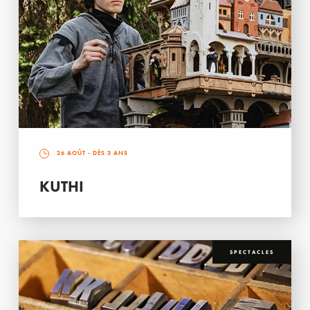
26 AOÛT
- DÈS 3 ANS
KUTHI
SPECTACLES