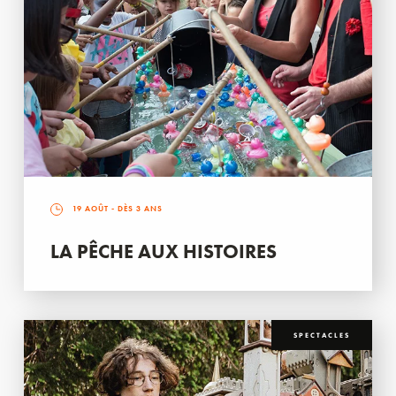
19 AOÛT
- DÈS 3 ANS
LA PÊCHE AUX HISTOIRES
SPECTACLES