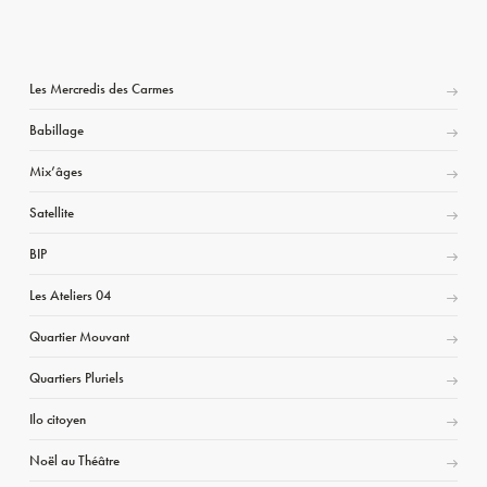
Les Mercredis des Carmes
Babillage
Mix’âges
Satellite
BIP
Les Ateliers 04
Quartier Mouvant
Quartiers Pluriels
Ilo citoyen
Noël au Théâtre