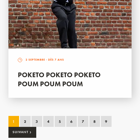
2 SEPTEMBRE
- DÈS 7 ANS
POKETO POKETO POKETO
POUM POUM POUM
1
2
3
4
5
6
7
8
9
›
SUIVANT