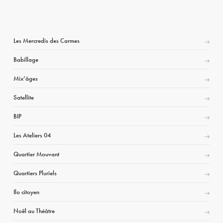
Les Mercredis des Carmes
Babillage
Mix’âges
Satellite
BIP
Les Ateliers 04
Quartier Mouvant
Quartiers Pluriels
Ilo citoyen
Noël au Théâtre