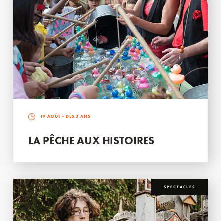
19 AOÛT
- DÈS 3 ANS
LA PÊCHE AUX HISTOIRES
SPECTACLES