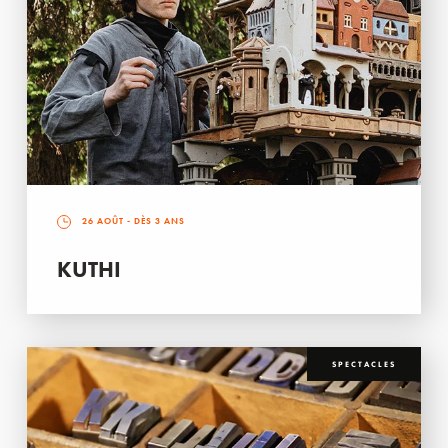
26 AOÛT
- DÈS 3 ANS
KUTHI
SPECTACLES