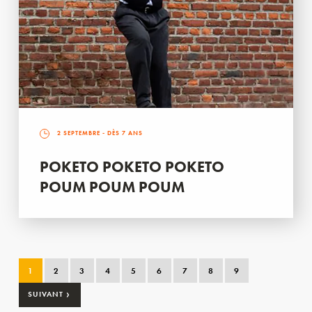
2 SEPTEMBRE
- DÈS 7 ANS
POKETO POKETO POKETO
POUM POUM POUM
1
2
3
4
5
6
7
8
9
›
SUIVANT