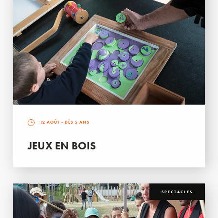
12 AOÛT
- DÈS 5 ANS
JEUX EN BOIS
SPECTACLES