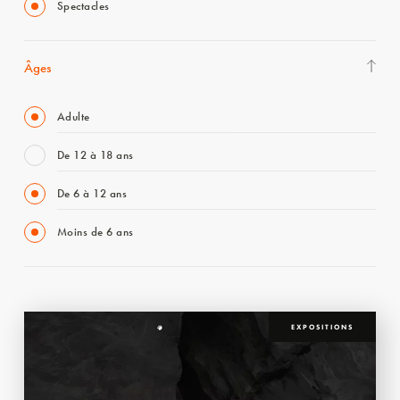
Spectacles
Âges
Adulte
De 12 à 18 ans
De 6 à 12 ans
Moins de 6 ans
EXPOSITIONS