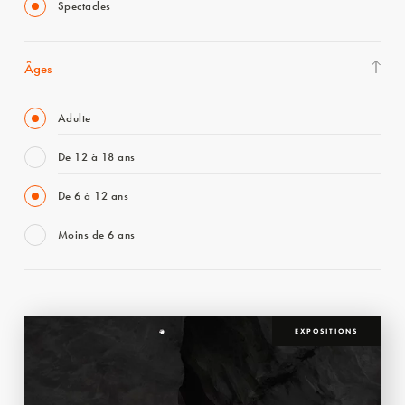
Spectacles
Âges
Adulte
De 12 à 18 ans
De 6 à 12 ans
Moins de 6 ans
EXPOSITIONS