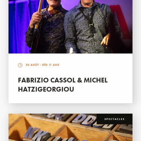
30 AOÛT
- DÈS 11 ANS
FABRIZIO CASSOL & MICHEL
HATZIGEORGIOU
SPECTACLES