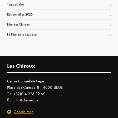
TempoColor
Retrouvailles 2025
Fête des Chiroux
La Fête de la Musique
Les Chiroux
Centre Culturel de Liège
Place des Carmes, 8 - 4000 LIÈGE
T :
+32(0)4 223 19 60
E :
info@chiroux.be
Google map