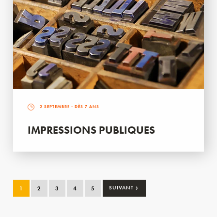
2 SEPTEMBRE
- DÈS 7 ANS
IMPRESSIONS PUBLIQUES
›
1
2
3
4
5
SUIVANT