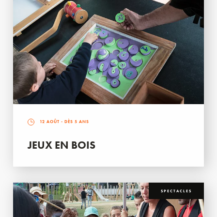
12 AOÛT
- DÈS 5 ANS
JEUX EN BOIS
SPECTACLES