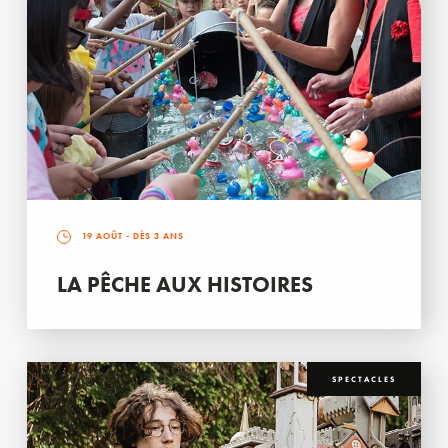
19 AOÛT
- DÈS 3 ANS
LA PÊCHE AUX HISTOIRES
SPECTACLES