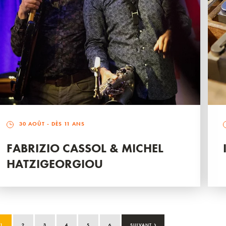
30 AOÛT
- DÈS 11 ANS
FABRIZIO CASSOL & MICHEL
HATZIGEORGIOU
›
1
2
3
4
5
6
SUIVANT