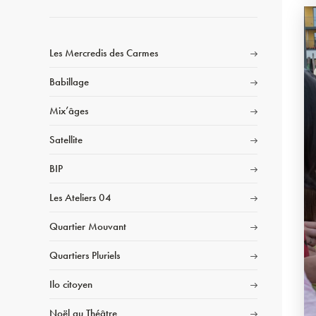
Les Mercredis des Carmes
Babillage
Mix’âges
Satellite
BIP
Les Ateliers 04
Quartier Mouvant
Quartiers Pluriels
Ilo citoyen
Noël au Théâtre