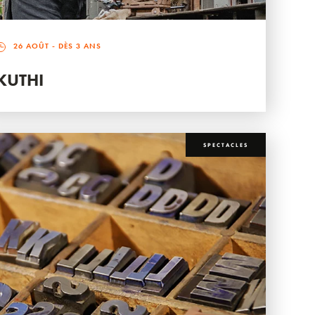
26 AOÛT
- DÈS 3 ANS
KUTHI
SPECTACLES