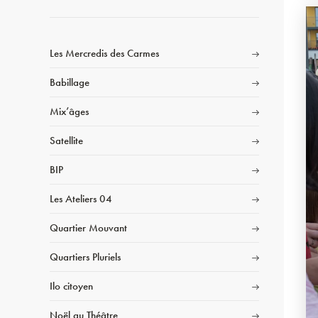
Les Mercredis des Carmes
Babillage
Mix’âges
Satellite
BIP
Les Ateliers 04
Quartier Mouvant
Quartiers Pluriels
Ilo citoyen
Noël au Théâtre