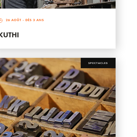
26 AOÛT
- DÈS 3 ANS
KUTHI
SPECTACLES