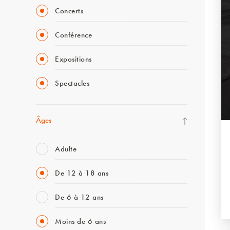
Concerts
Conférence
Expositions
Spectacles
Âges
Adulte
De 12 à 18 ans
De 6 à 12 ans
Moins de 6 ans