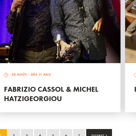
30 AOÛT
- DÈS 11 ANS
FABRIZIO CASSOL & MICHEL
HATZIGEORGIOU
›
1
2
3
4
5
6
7
SUIVANT