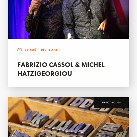
30 AOÛT
- DÈS 11 ANS
FABRIZIO CASSOL & MICHEL
HATZIGEORGIOU
SPECTACLES