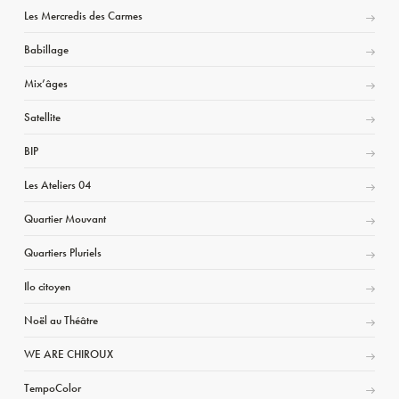
Les Mercredis des Carmes
Babillage
Mix’âges
Satellite
BIP
Les Ateliers 04
Quartier Mouvant
Quartiers Pluriels
Ilo citoyen
Noël au Théâtre
WE ARE CHIROUX
TempoColor