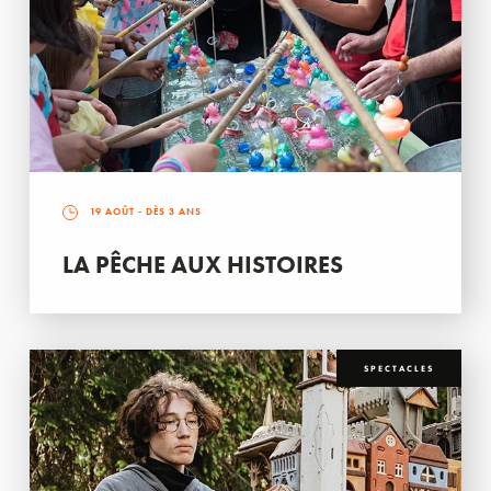
19 AOÛT
- DÈS 3 ANS
LA PÊCHE AUX HISTOIRES
SPECTACLES