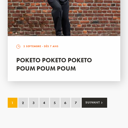
2 SEPTEMBRE
- DÈS 7 ANS
POKETO POKETO POKETO
POUM POUM POUM
›
1
2
3
4
5
6
7
SUIVANT