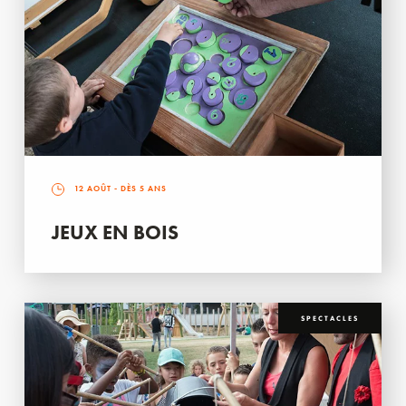
12 AOÛT
- DÈS 5 ANS
JEUX EN BOIS
SPECTACLES