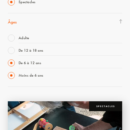
Spectacles
Âges
Adulte
De 12 à 18 ans
De 6 à 12 ans
Moins de 6 ans
SPECTACLES