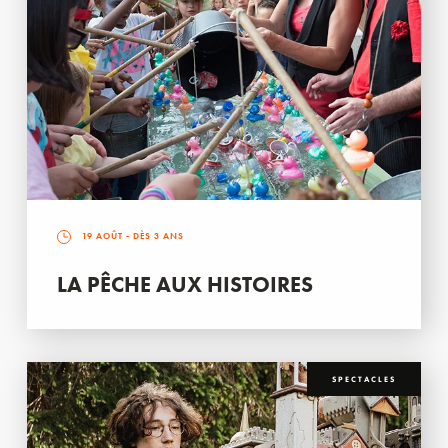
19 AOÛT
- DÈS 3 ANS
LA PÊCHE AUX HISTOIRES
SPECTACLES