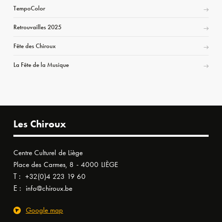
TempoColor
Retrouvailles 2025
Fête des Chiroux
La Fête de la Musique
Les Chiroux
Centre Culturel de Liège
Place des Carmes, 8 - 4000 LIÈGE
T :
+32(0)4 223 19 60
E :
info@chiroux.be
Google map