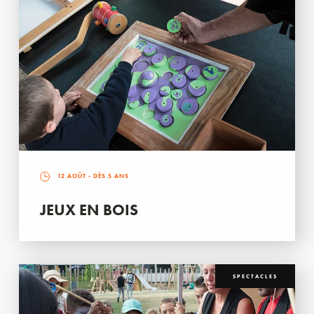
12 AOÛT
- DÈS 5 ANS
JEUX EN BOIS
SPECTACLES