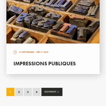
2 SEPTEMBRE
- DÈS 7 ANS
IMPRESSIONS PUBLIQUES
›
1
2
3
4
SUIVANT