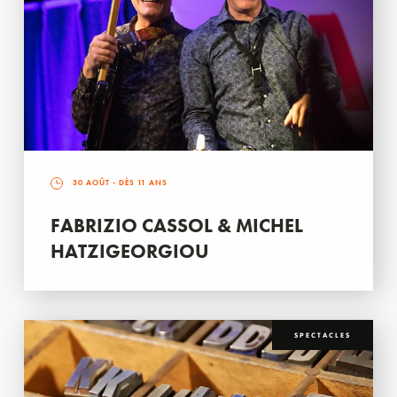
30 AOÛT
- DÈS 11 ANS
FABRIZIO CASSOL & MICHEL
HATZIGEORGIOU
SPECTACLES