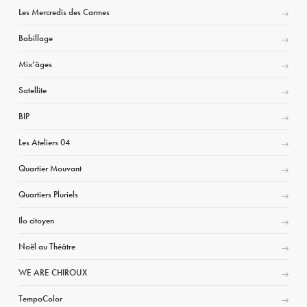
Les Mercredis des Carmes
Babillage
Mix’âges
Satellite
BIP
Les Ateliers 04
Quartier Mouvant
Quartiers Pluriels
Ilo citoyen
Noël au Théâtre
WE ARE CHIROUX
TempoColor