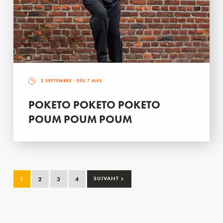
2 SEPTEMBRE
- DÈS 7 ANS
POKETO POKETO POKETO
POUM POUM POUM
›
1
2
3
4
SUIVANT