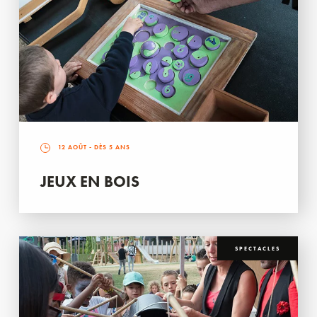
12 AOÛT
- DÈS 5 ANS
JEUX EN BOIS
SPECTACLES