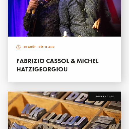
30 AOÛT
- DÈS 11 ANS
FABRIZIO CASSOL & MICHEL
HATZIGEORGIOU
SPECTACLES