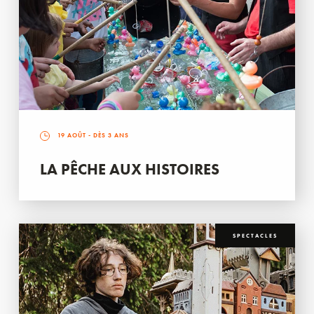
19 AOÛT
- DÈS 3 ANS
LA PÊCHE AUX HISTOIRES
SPECTACLES