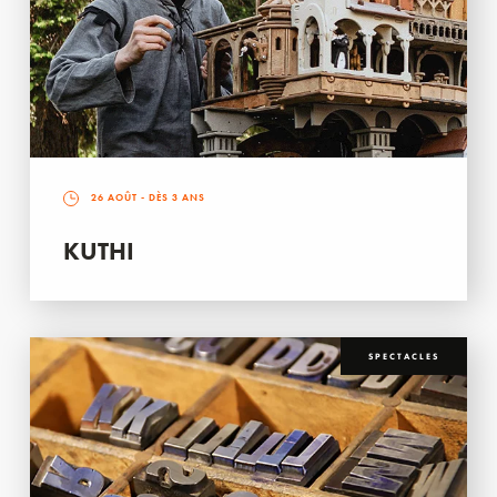
26 AOÛT
- DÈS 3 ANS
KUTHI
SPECTACLES