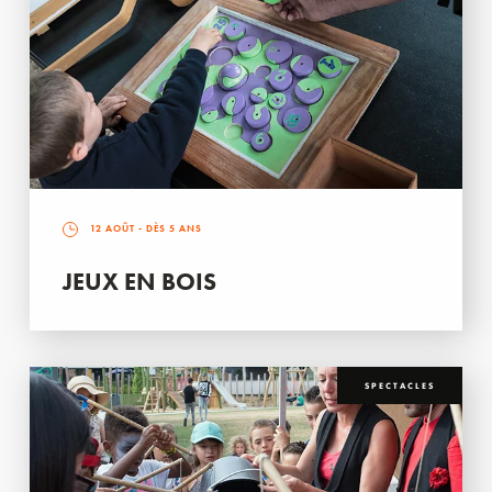
12 AOÛT
- DÈS 5 ANS
JEUX EN BOIS
SPECTACLES