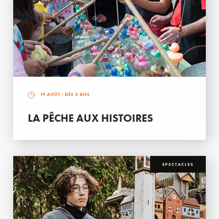
19 AOÛT
- DÈS 3 ANS
LA PÊCHE AUX HISTOIRES
SPECTACLES