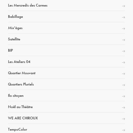
Les Mercredis des Carmes
Babillage
Mix’âges
Satellite
BIP
Les Ateliers 04
Quartier Mouvant
Quartiers Pluriels
Ilo citoyen
Noël au Théâtre
WE ARE CHIROUX
TempoColor