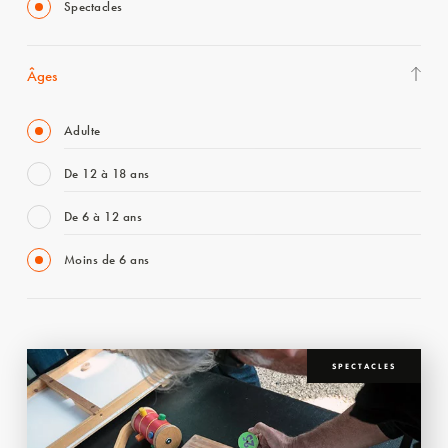
Spectacles
Âges
Adulte
De 12 à 18 ans
De 6 à 12 ans
Moins de 6 ans
SPECTACLES