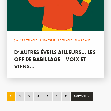
22 SEPTEMBRE
-
3 NOVEMBRE
-
8 DÉCEMBRE
- DE 0 À 3 ANS
D’AUTRES ÉVEILS AILLEURS… LES
OFF DE BABILLAGE | VOIX ET
VIENS…
›
1
2
3
4
5
6
7
SUIVANT