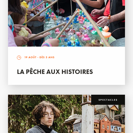
19 AOÛT
- DÈS 3 ANS
LA PÊCHE AUX HISTOIRES
SPECTACLES