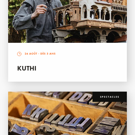
26 AOÛT
- DÈS 3 ANS
KUTHI
SPECTACLES