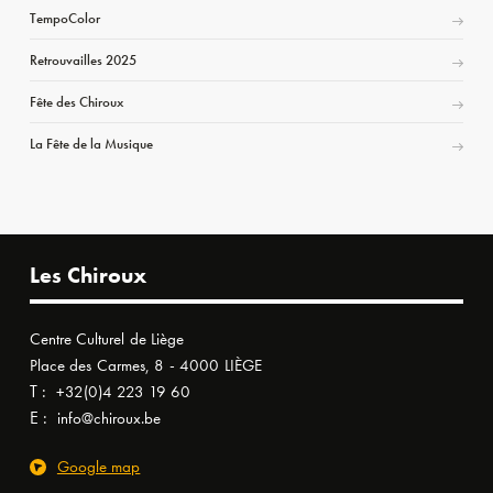
TempoColor
Retrouvailles 2025
Fête des Chiroux
La Fête de la Musique
Les Chiroux
Centre Culturel de Liège
Place des Carmes, 8 - 4000 LIÈGE
T :
+32(0)4 223 19 60
E :
info@chiroux.be
Google map