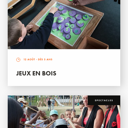
12 AOÛT
- DÈS 5 ANS
JEUX EN BOIS
SPECTACLES