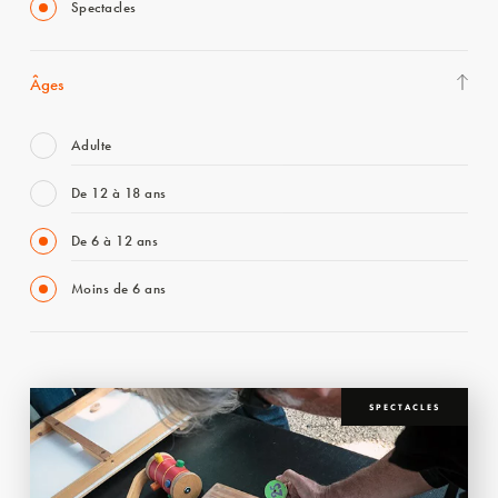
Spectacles
Âges
Adulte
De 12 à 18 ans
De 6 à 12 ans
Moins de 6 ans
SPECTACLES