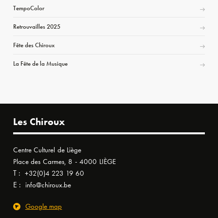
TempoColor
Retrouvailles 2025
Fête des Chiroux
La Fête de la Musique
Les Chiroux
Centre Culturel de Liège
Place des Carmes, 8 - 4000 LIÈGE
T :
+32(0)4 223 19 60
E :
info@chiroux.be
Google map