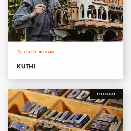
26 AOÛT
- DÈS 3 ANS
KUTHI
SPECTACLES