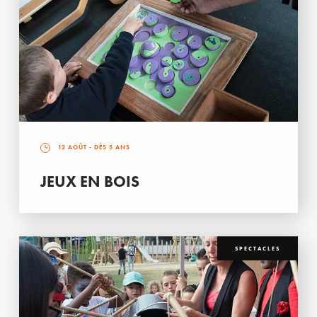
12 AOÛT
- DÈS 5 ANS
JEUX EN BOIS
SPECTACLES