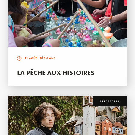
19 AOÛT
- DÈS 3 ANS
LA PÊCHE AUX HISTOIRES
SPECTACLES