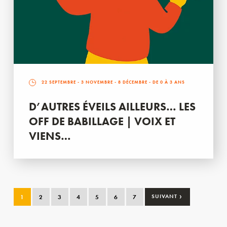
22 SEPTEMBRE
-
3 NOVEMBRE
-
8 DÉCEMBRE
- DE 0 À 3 ANS
D’AUTRES ÉVEILS AILLEURS… LES
OFF DE BABILLAGE | VOIX ET
VIENS…
›
1
2
3
4
5
6
7
SUIVANT