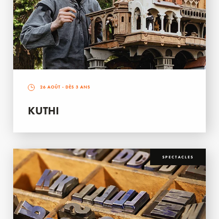
26 AOÛT
- DÈS 3 ANS
KUTHI
SPECTACLES