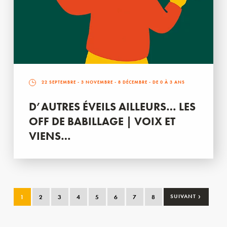
22 SEPTEMBRE
-
3 NOVEMBRE
-
8 DÉCEMBRE
- DE 0 À 3 ANS
D’AUTRES ÉVEILS AILLEURS… LES
OFF DE BABILLAGE | VOIX ET
VIENS…
›
1
2
3
4
5
6
7
8
SUIVANT