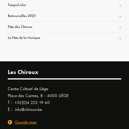
TempoColor
Retrouvailles 2025
Fête des Chiroux
La Fête de la Musique
Les Chiroux
Centre Culturel de Liège
Place des Carmes, 8 - 4000 LIÈGE
T :
+32(0)4 223 19 60
E :
info@chiroux.be
Google map