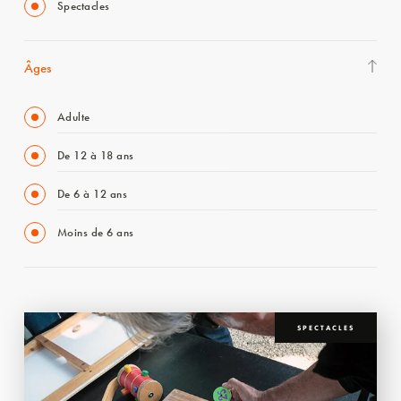
Spectacles
Âges
Adulte
De 12 à 18 ans
De 6 à 12 ans
Moins de 6 ans
SPECTACLES