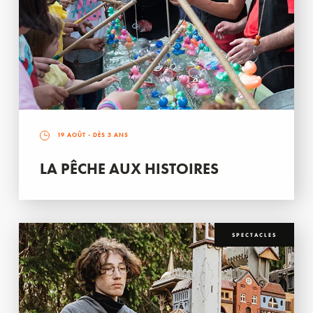
19 AOÛT
- DÈS 3 ANS
LA PÊCHE AUX HISTOIRES
SPECTACLES