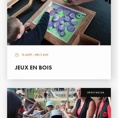
12 AOÛT
- DÈS 5 ANS
JEUX EN BOIS
SPECTACLES