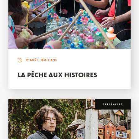
19 AOÛT
- DÈS 3 ANS
LA PÊCHE AUX HISTOIRES
SPECTACLES