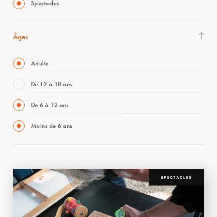
Spectacles
Âges
Adulte
De 12 à 18 ans
De 6 à 12 ans
Moins de 6 ans
SPECTACLES