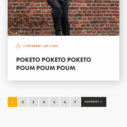
2 SEPTEMBRE
- DÈS 7 ANS
POKETO POKETO POKETO
POUM POUM POUM
›
1
2
3
4
5
6
7
SUIVANT