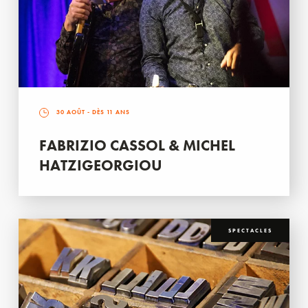
30 AOÛT
- DÈS 11 ANS
FABRIZIO CASSOL & MICHEL
HATZIGEORGIOU
SPECTACLES