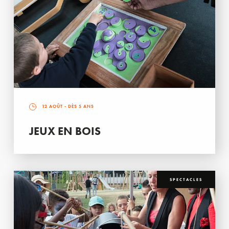
12 AOÛT
- DÈS 5 ANS
JEUX EN BOIS
SPECTACLES