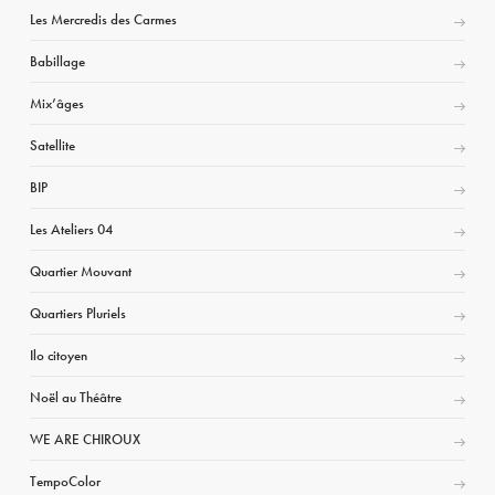
Les Mercredis des Carmes
Babillage
Mix’âges
Satellite
BIP
Les Ateliers 04
Quartier Mouvant
Quartiers Pluriels
Ilo citoyen
Noël au Théâtre
WE ARE CHIROUX
TempoColor