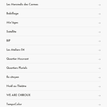
Les Mercredis des Carmes
Babillage
Mix’âges
Satellite
BIP
Les Ateliers 04
Quartier Mouvant
Quartiers Pluriels
Ilo citoyen
Noël au Théâtre
WE ARE CHIROUX
TempoColor