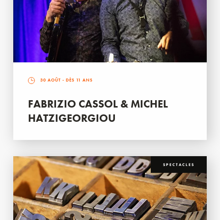
30 AOÛT
- DÈS 11 ANS
FABRIZIO CASSOL & MICHEL
HATZIGEORGIOU
SPECTACLES