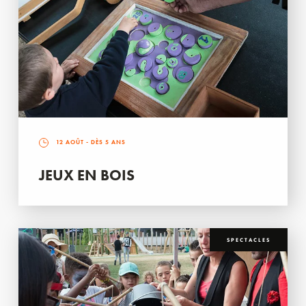
12 AOÛT
- DÈS 5 ANS
JEUX EN BOIS
SPECTACLES