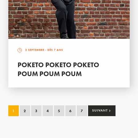
2 SEPTEMBRE
- DÈS 7 ANS
POKETO POKETO POKETO
POUM POUM POUM
›
1
2
3
4
5
6
7
SUIVANT