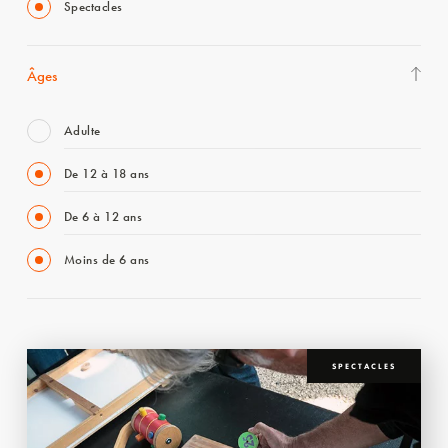
Spectacles
Âges
Adulte
De 12 à 18 ans
De 6 à 12 ans
Moins de 6 ans
SPECTACLES