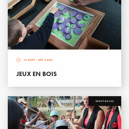
12 AOÛT
- DÈS 5 ANS
JEUX EN BOIS
SPECTACLES