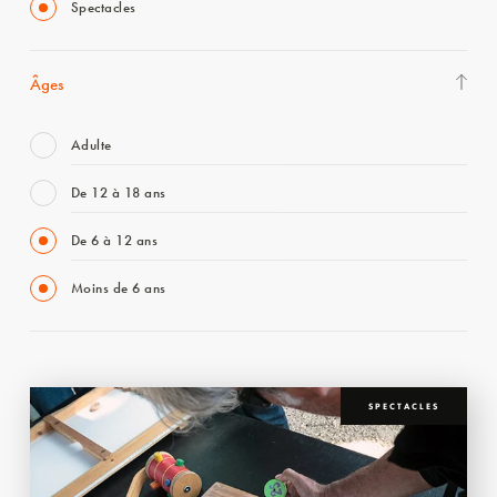
Spectacles
Âges
Adulte
De 12 à 18 ans
De 6 à 12 ans
Moins de 6 ans
SPECTACLES