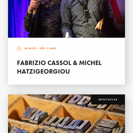
30 AOÛT
- DÈS 11 ANS
FABRIZIO CASSOL & MICHEL
HATZIGEORGIOU
SPECTACLES