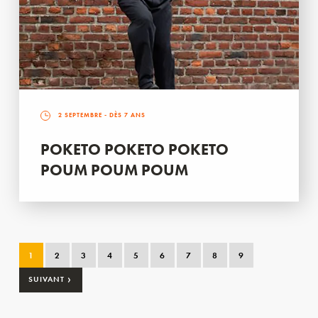
2 SEPTEMBRE
- DÈS 7 ANS
POKETO POKETO POKETO
POUM POUM POUM
1
2
3
4
5
6
7
8
9
›
SUIVANT