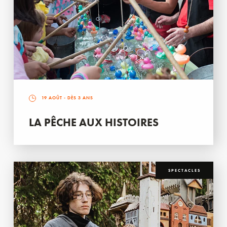
19 AOÛT
- DÈS 3 ANS
LA PÊCHE AUX HISTOIRES
SPECTACLES