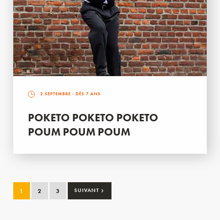
2 SEPTEMBRE
- DÈS 7 ANS
POKETO POKETO POKETO
POUM POUM POUM
›
1
2
3
SUIVANT