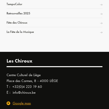
TempoColor
Retrouvailles 2025
Fête des Chiroux
La Fête de la Musique
Les Chiroux
Centre Culturel de Liège
Place des Carmes, 8 - 4000 LIÈGE
T :
+32(0)4 223 19 60
E :
info@chiroux.be
Google map