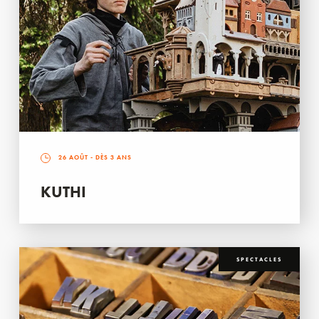
26 AOÛT
- DÈS 3 ANS
KUTHI
SPECTACLES