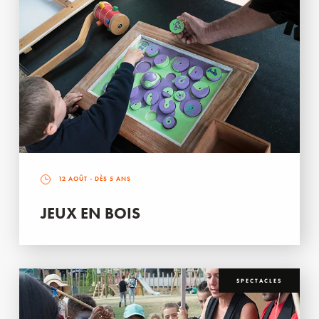
12 AOÛT
- DÈS 5 ANS
JEUX EN BOIS
SPECTACLES