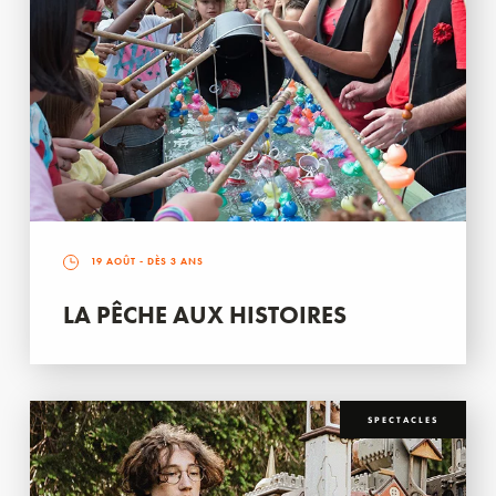
19 AOÛT
- DÈS 3 ANS
LA PÊCHE AUX HISTOIRES
SPECTACLES