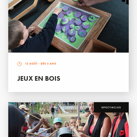
12 AOÛT
- DÈS 5 ANS
JEUX EN BOIS
SPECTACLES