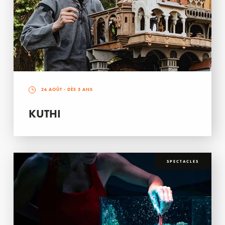
26 AOÛT
- DÈS 3 ANS
KUTHI
SPECTACLES