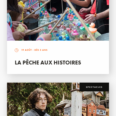
19 AOÛT
- DÈS 3 ANS
LA PÊCHE AUX HISTOIRES
SPECTACLES