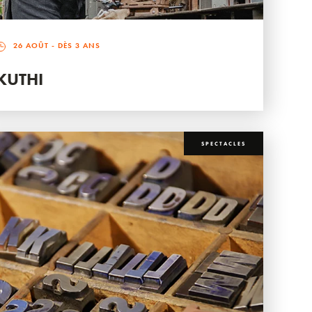
26 AOÛT
- DÈS 3 ANS
KUTHI
SPECTACLES