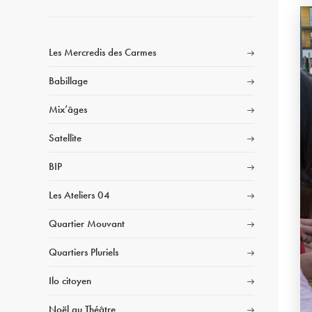
Les Mercredis des Carmes
Babillage
Mix’âges
Satellite
BIP
Les Ateliers 04
Quartier Mouvant
Quartiers Pluriels
Ilo citoyen
Noël au Théâtre