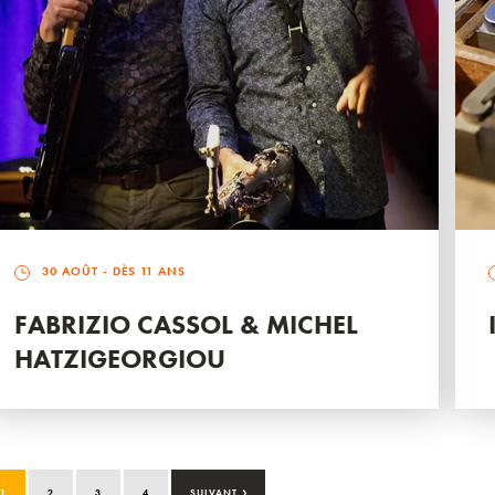
30 AOÛT
- DÈS 11 ANS
FABRIZIO CASSOL & MICHEL
HATZIGEORGIOU
›
1
2
3
4
SUIVANT