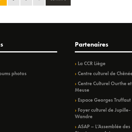
s
Partenaires
La CCR Liège
bums photos
Centre culturel de Chêné
Centre Culturel Ourthe et
Meuse
Espace Georges Truffaut
Foyer culturel de Jupille-
Wandre
ASAP – L’Assemblée des