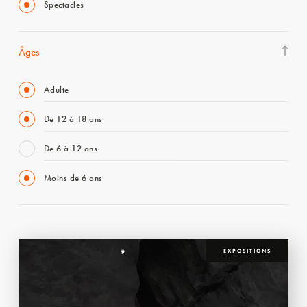
Spectacles
Âges
Adulte
De 12 à 18 ans
De 6 à 12 ans
Moins de 6 ans
EXPOSITIONS