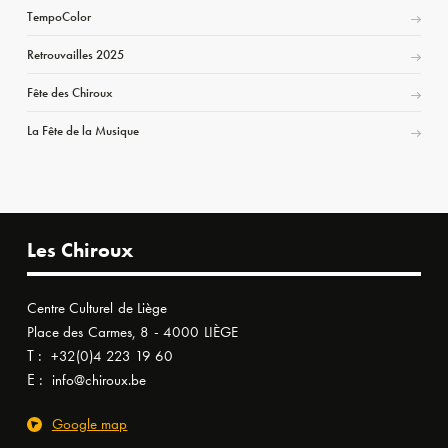
TempoColor
Retrouvailles 2025
Fête des Chiroux
La Fête de la Musique
Les Chiroux
Centre Culturel de Liège
Place des Carmes, 8 - 4000 LIÈGE
T :
+32(0)4 223 19 60
E :
info@chiroux.be
Google map