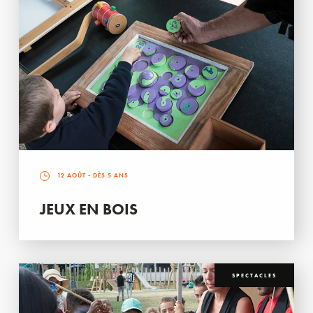
12 AOÛT
- DÈS 5 ANS
JEUX EN BOIS
SPECTACLES