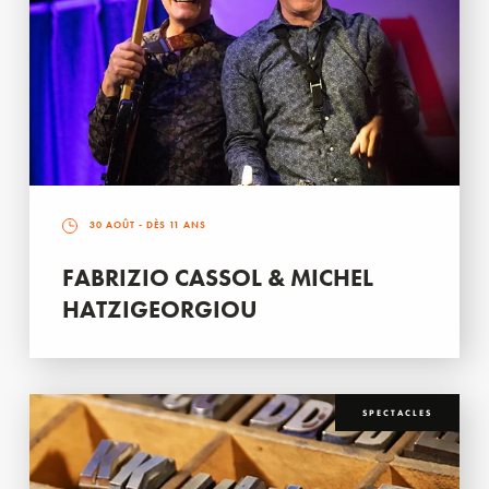
30 AOÛT
- DÈS 11 ANS
FABRIZIO CASSOL & MICHEL
HATZIGEORGIOU
SPECTACLES