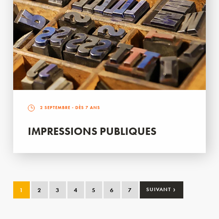
2 SEPTEMBRE
- DÈS 7 ANS
IMPRESSIONS PUBLIQUES
›
1
2
3
4
5
6
7
SUIVANT