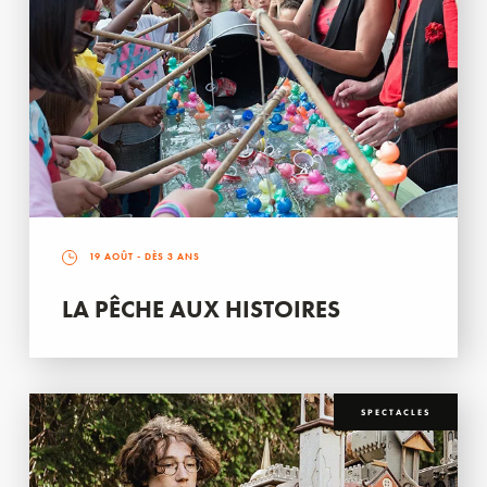
19 AOÛT
- DÈS 3 ANS
LA PÊCHE AUX HISTOIRES
SPECTACLES